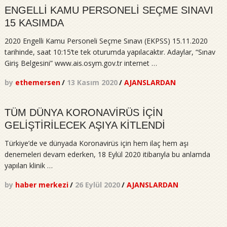
ENGELLİ KAMU PERSONELİ SEÇME SINAVI
15 KASIMDA
2020 Engelli Kamu Personeli Seçme Sınavı (EKPSS) 15.11.2020
tarihinde, saat 10:15’te tek oturumda yapılacaktır. Adaylar, “Sınav
Giriş Belgesini” www.ais.osym.gov.tr internet …
by
ethemersen
/
13 Kasım 2020
/
AJANSLARDAN
TÜM DÜNYA KORONAVİRÜS İÇİN
GELİŞTİRİLECEK AŞIYA KİTLENDİ
Türkiye’de ve dünyada Koronavirüs için hem ilaç hem aşı
denemeleri devam ederken, 18 Eylül 2020 itibarıyla bu anlamda
yapılan klinik …
by
haber merkezi
/
26 Eylül 2020
/
AJANSLARDAN