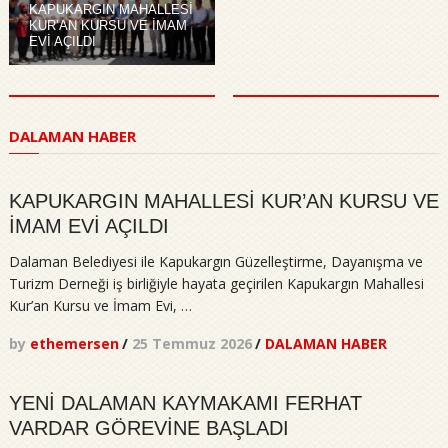
DALAMAN
DALAMAN
KAPUKARGIN MAHALLESİ
HABER
HABER
KUR’AN KURSU VE İMAM
EVİ AÇILDI
Dalaman
DALAMAN
Belediyesi
MHP
Ek
İLÇE
Hizmet
KONGRESİ
Binası
YAPILDI
ve
DALAMAN HABER
Bitki
Evi
Hizmete
Açıldı
KAPUKARGIN MAHALLESİ KUR’AN KURSU VE
İMAM EVİ AÇILDI
Dalaman Belediyesi ile Kapukargın Güzelleştirme, Dayanışma ve
Turizm Derneği iş birliğiyle hayata geçirilen Kapukargın Mahallesi
Kur’an Kursu ve İmam Evi, …
by
ethemersen
/
25 Temmuz 2026
/
DALAMAN HABER
YENİ DALAMAN KAYMAKAMI FERHAT
VARDAR GÖREVİNE BAŞLADI