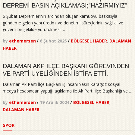
DEPREMİ BASIN AÇIKLAMASI;”HAZIRMIYIZ”
6 Şubat Depremlerinin ardından oluşan kamuoyu baskısıyla
gündeme gelen yapı üretimi ve denetimi süreçlerinin sağlıklı ve
güvenli bir şekilde yürütülmesi …
by
ethemersen
/
6 Şubat 2025
/
BÖLGESEL HABER
,
DALAMAN
HABER
DALAMAN AKP İLÇE BAŞKANI GÖREVİNDEN
VE PARTİ ÜYELİĞİNDEN İSTİFA ETTİ.
Dalaman Ak Parti İlçe Başkanı iş insanı Yasin Karagöz sosyal
medya hesabından yaptığı açıklama ile Ak Parti İlçe Başkanlığı ve …
by
ethemersen
/
19 Aralık 2024
/
BÖLGESEL HABER
,
DALAMAN HABER
SPOR