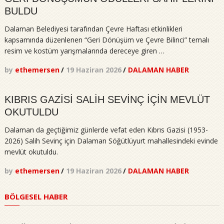
BULDU
Dalaman Belediyesi tarafından Çevre Haftası etkinlikleri
kapsamında düzenlenen “Geri Dönüşüm ve Çevre Bilinci” temalı
resim ve kostüm yarışmalarında dereceye giren …
by
ethemersen
/
19 Haziran 2026
/
DALAMAN HABER
KIBRIS GAZİSİ SALİH SEVİNÇ İÇİN MEVLÜT
OKUTULDU
Dalaman da geçtiğimiz günlerde vefat eden Kıbrıs Gazisi (1953-
2026) Salih Sevinç için Dalaman Söğütlüyurt mahallesindeki evinde
mevlüt okutuldu.
by
ethemersen
/
19 Haziran 2026
/
DALAMAN HABER
BÖLGESEL HABER