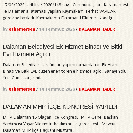
17/06/2026 tarihli ve 2026/148 sayılı Cumhurbaşkanı Kararnamesi
ile Dalaman’a ataması yapılan Kaymakamı Ferhat VARDAR
görevine başladı. Kaymakama Dalaman Hükümet Konağı …
by
ethemersen
/
14 Temmuz 2026
/
DALAMAN HABER
Dalaman Belediyesi Ek Hizmet Binası ve Bitki
Evi Hizmete Açıldı
Dalaman Belediyesi tarafından yapımı tamamlanan Ek Hizmet
Binası ve Bitki Evi, düzenlenen törenle hizmete açıldı. Sanayi Yolu
Yeni Camii karşısında …
by
ethemersen
/
14 Temmuz 2026
/
DALAMAN HABER
DALAMAN MHP İLÇE KONGRESİ YAPILDI
MHP Dalaman 15.Olağan İlçe Kongresi, MHP Genel Başkan
Yardımcısı Yaşar Yıldırım’ın Katılımları ile gerçekleşti. Mevcut
Dalaman MHP İlçe Başkanı Mustafa …