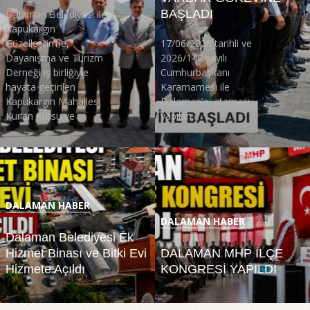
BAŞLADI
Dalaman Belediyesi ile
Kapukargın
Güzelleştirme,
17/06/2026 tarihli ve
Dayanışma ve Turizm
2026/148 sayılı
Derneği iş birliğiyle
Cumhurbaşkanı
hayata geçirilen
Kararnamesi ile
Kapukargın Mahallesi
Dalaman’a ataması
Kur’an Kursu ve …
yapılan …
DALAMAN HABER
DALAMAN HABER
Dalaman Belediyesi Ek
Hizmet Binası ve Bitki Evi
DALAMAN MHP İLÇE
Hizmete Açıldı
KONGRESİ YAPILDI