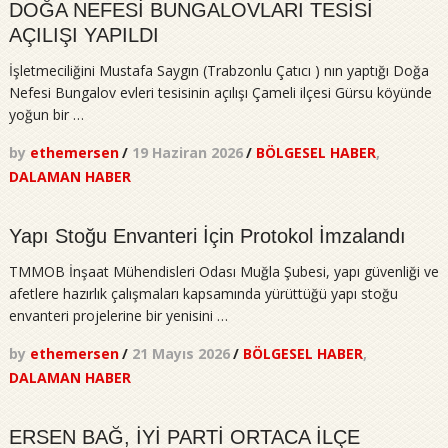
DOĞA NEFESİ BUNGALOVLARI TESİSİ
AÇILIŞI YAPILDI
İşletmeciliğini Mustafa Saygın (Trabzonlu Çatıcı ) nın yaptığı Doğa
Nefesi Bungalov evleri tesisinin açılışı Çameli ilçesi Gürsu köyünde
yoğun bir …
by
ethemersen
/
19 Haziran 2026
/
BÖLGESEL HABER
,
DALAMAN HABER
Yapı Stoğu Envanteri İçin Protokol İmzalandı
TMMOB İnşaat Mühendisleri Odası Muğla Şubesi, yapı güvenliği ve
afetlere hazırlık çalışmaları kapsamında yürüttüğü yapı stoğu
envanteri projelerine bir yenisini …
by
ethemersen
/
21 Mayıs 2026
/
BÖLGESEL HABER
,
DALAMAN HABER
ERSEN BAĞ, İYİ PARTİ ORTACA İLÇE