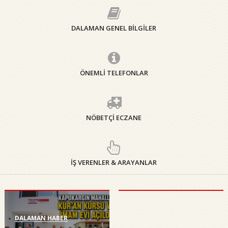
DALAMAN GENEL BİLGİLER
ÖNEMLİ TELEFONLAR
NÖBETÇİ ECZANE
DALAMAN
HABER
İŞ VERENLER & ARAYANLAR
YENİ
DALAMAN
KAYMAKAMI
FERHAT
VARDAR
GÖREVİNE
BAŞLADI
DALAMAN HABER