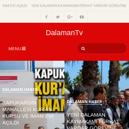
Vİ AÇILDI
YENİ DALAMAN KAYMAKAMI FERHAT VARDAR GÖREVİNE BAŞLAD
DalamanTv
MENU
DALAMAN HABER
DALAMAN HABER
KAPUKARGIN
MAHALLESİ KUR’AN
YENİ DALAMAN
KURSU VE İMAM EVİ
KAYMAKAMI FERHAT
AÇILDI
VARDAR GÖREVİNE