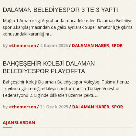
DALAMAN BELEDİYESPOR 3 TE 3 YAPTI
Muğla 1.Amatör ligi A grubunda mücadele eden Dalaman Belediye
spor 3.karşılaşmasından da galip ayrılarak Süper amatör lige çıkma
konusundaki kararlılığını …
by
ethemersen
/
4 Kasım 2025
/
DALAMAN HABER
,
SPOR
BAHÇEŞEHİR KOLEJİ DALAMAN
BELEDİYESPOR PLAYOFFTA
Bahçeşehir Koleji Dalaman Belediyespor Voleybol Takımı, henüz
ilk yılında gösterdiği etkileyici performansla Türkiye Voleybol
Federasyonu 2. Ligi’nde dikkatleri üzerine çekti. …
by
ethemersen
/
31 Ocak 2025
/
DALAMAN HABER
,
SPOR
AJANSLARDAN