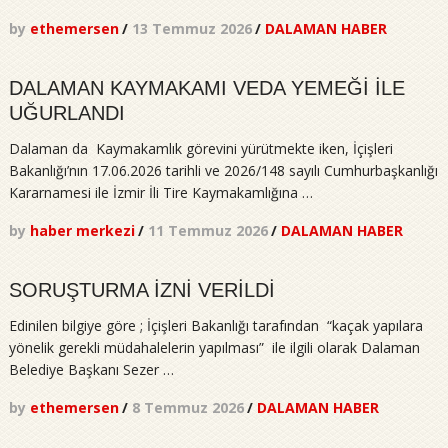
by
ethemersen
/
13 Temmuz 2026
/
DALAMAN HABER
DALAMAN KAYMAKAMI VEDA YEMEĞİ İLE
UĞURLANDI
Dalaman da Kaymakamlık görevini yürütmekte iken, İçişleri
Bakanlığı’nın 17.06.2026 tarihli ve 2026/148 sayılı Cumhurbaşkanlığı
Kararnamesi ile İzmir İli Tire Kaymakamlığına …
by
haber merkezi
/
11 Temmuz 2026
/
DALAMAN HABER
SORUŞTURMA İZNİ VERİLDİ
Edinilen bilgiye göre ; İçişleri Bakanlığı tarafından “kaçak yapılara
yönelik gerekli müdahalelerin yapılması” ile ilgili olarak Dalaman
Belediye Başkanı Sezer …
by
ethemersen
/
8 Temmuz 2026
/
DALAMAN HABER