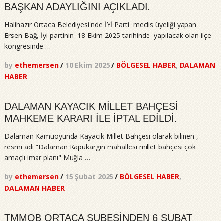
BAŞKAN ADAYLIĞINI AÇIKLADI.
Halihazır Ortaca Belediyesi'nde İYİ Parti meclis üyeliği yapan
Ersen Bağ, İyi partinin 18 Ekim 2025 tarihinde yapılacak olan ilçe
kongresinde …
by
ethemersen
/
10 Ekim 2025
/
BÖLGESEL HABER
,
DALAMAN
HABER
DALAMAN KAYACIK MİLLET BAHÇESİ
MAHKEME KARARI İLE İPTAL EDİLDİ.
Dalaman Kamuoyunda Kayacık Millet Bahçesi olarak bilinen ,
resmi adı "Dalaman Kapukargın mahallesi millet bahçesi çok
amaçlı imar planı" Muğla …
by
ethemersen
/
15 Şubat 2025
/
BÖLGESEL HABER
,
DALAMAN HABER
TMMOB ORTACA ŞUBESİNDEN 6 ŞUBAT