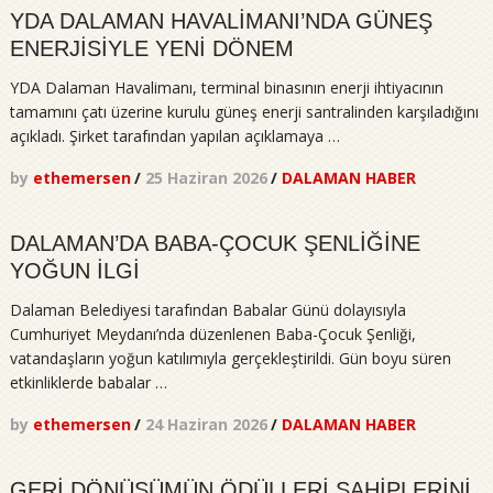
YDA DALAMAN HAVALİMANI’NDA GÜNEŞ
ENERJİSİYLE YENİ DÖNEM
YDA Dalaman Havalimanı, terminal binasının enerji ihtiyacının
tamamını çatı üzerine kurulu güneş enerji santralinden karşıladığını
açıkladı. Şirket tarafından yapılan açıklamaya …
by
ethemersen
/
25 Haziran 2026
/
DALAMAN HABER
DALAMAN’DA BABA-ÇOCUK ŞENLİĞİNE
YOĞUN İLGİ
Dalaman Belediyesi tarafından Babalar Günü dolayısıyla
Cumhuriyet Meydanı’nda düzenlenen Baba-Çocuk Şenliği,
vatandaşların yoğun katılımıyla gerçekleştirildi. Gün boyu süren
etkinliklerde babalar …
by
ethemersen
/
24 Haziran 2026
/
DALAMAN HABER
GERİ DÖNÜŞÜMÜN ÖDÜLLERİ SAHİPLERİNİ