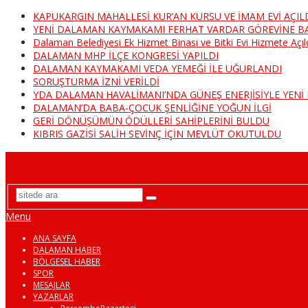
KAPUKARGIN MAHALLESİ KUR’AN KURSU VE İMAM EVİ AÇIL
YENİ DALAMAN KAYMAKAMI FERHAT VARDAR GÖREVİNE B
Dalaman Belediyesi Ek Hizmet Binası ve Bitki Evi Hizmete Açıl
DALAMAN MHP İLÇE KONGRESİ YAPILDI
DALAMAN KAYMAKAMI VEDA YEMEĞİ İLE UĞURLANDI
SORUŞTURMA İZNİ VERİLDİ
YDA DALAMAN HAVALİMANI’NDA GÜNEŞ ENERJİSİYLE YEN
DALAMAN’DA BABA-ÇOCUK ŞENLİĞİNE YOĞUN İLGİ
GERİ DÖNÜŞÜMÜN ÖDÜLLERİ SAHİPLERİNİ BULDU
KIBRIS GAZİSİ SALİH SEVİNÇ İÇİN MEVLÜT OKUTULDU
DalamanTv
Menu
ANA SAYFA
DALAMAN HABER
BÖLGESEL HABER
SPOR
MESAJLAR
YAZARLAR