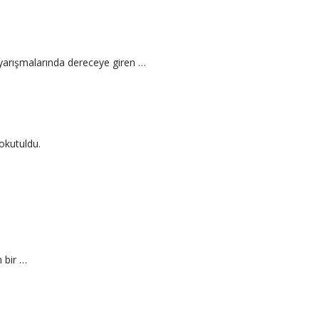
yarışmalarında dereceye giren …
okutuldu.
n bir …