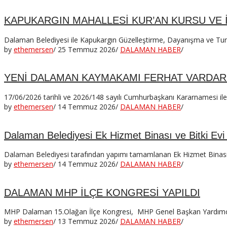
KAPUKARGIN MAHALLESİ KUR’AN KURSU VE İ
Dalaman Belediyesi ile Kapukargın Güzelleştirme, Dayanışma ve Turiz
by
ethemersen
/
25 Temmuz 2026
/
DALAMAN HABER
/
YENİ DALAMAN KAYMAKAMI FERHAT VARDAR
17/06/2026 tarihli ve 2026/148 sayılı Cumhurbaşkanı Kararnames
by
ethemersen
/
14 Temmuz 2026
/
DALAMAN HABER
/
Dalaman Belediyesi Ek Hizmet Binası ve Bitki Evi
Dalaman Belediyesi tarafından yapımı tamamlanan Ek Hizmet Binası ve
by
ethemersen
/
14 Temmuz 2026
/
DALAMAN HABER
/
DALAMAN MHP İLÇE KONGRESİ YAPILDI
MHP Dalaman 15.Olağan İlçe Kongresi, MHP Genel Başkan Yardımcısı 
by
ethemersen
/
13 Temmuz 2026
/
DALAMAN HABER
/