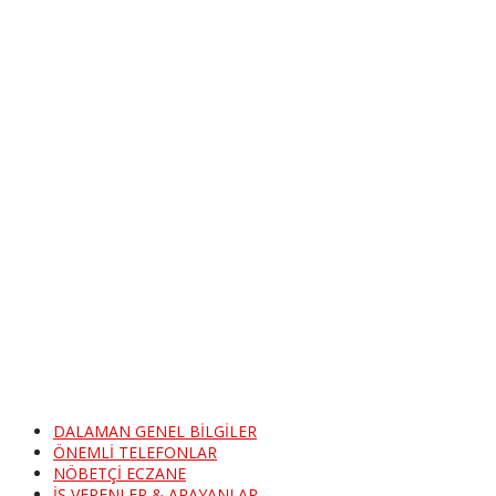
HABER
Dalaman
Belediyesi
Ek Hizmet
Binası ve
Bitki Evi
Hizmete
Açıldı
DALAMAN
HABER
DALAMAN
MHP İLÇE
KONGRESİ
YAPILDI
DALAMAN GENEL BİLGİLER
ÖNEMLİ TELEFONLAR
NÖBETÇİ ECZANE
İŞ VERENLER & ARAYANLAR