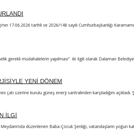
URLANDI
nın 17.06.2026 tarihli ve 2026/148 sayılı Cumhurbaşkanlığı Kararnames
yönelik gerekli müdahalelerin yapılması” ile ilgili olarak Dalaman Beledi
JİSİYLE YENİ DÖNEM
ı çatı üzerine kurulu güneş enerji santralinden karşıladığını açıkladı.
 İLGİ
eydanı’nda düzenlenen Baba-Çocuk Şenliği, vatandaşların yoğun katılım