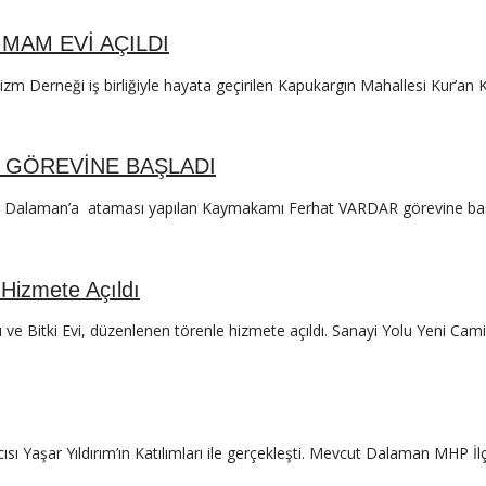
MAM EVİ AÇILDI
m Derneği iş birliğiyle hayata geçirilen Kapukargın Mahallesi Kur’an
 GÖREVİNE BAŞLADI
i ile Dalaman’a ataması yapılan Kaymakamı Ferhat VARDAR görevine
 Hizmete Açıldı
 Bitki Evi, düzenlenen törenle hizmete açıldı. Sanayi Yolu Yeni Cami
Yaşar Yıldırım’ın Katılımları ile gerçekleşti. Mevcut Dalaman MHP İ