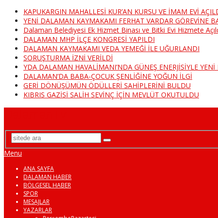
KAPUKARGIN MAHALLESİ KUR’AN KURSU VE İMAM EVİ AÇIL
YENİ DALAMAN KAYMAKAMI FERHAT VARDAR GÖREVİNE B
Dalaman Belediyesi Ek Hizmet Binası ve Bitki Evi Hizmete Açıl
DALAMAN MHP İLÇE KONGRESİ YAPILDI
DALAMAN KAYMAKAMI VEDA YEMEĞİ İLE UĞURLANDI
SORUŞTURMA İZNİ VERİLDİ
YDA DALAMAN HAVALİMANI’NDA GÜNEŞ ENERJİSİYLE YEN
DALAMAN’DA BABA-ÇOCUK ŞENLİĞİNE YOĞUN İLGİ
GERİ DÖNÜŞÜMÜN ÖDÜLLERİ SAHİPLERİNİ BULDU
KIBRIS GAZİSİ SALİH SEVİNÇ İÇİN MEVLÜT OKUTULDU
DalamanTv
Menu
ANA SAYFA
DALAMAN HABER
BÖLGESEL HABER
SPOR
MESAJLAR
YAZARLAR