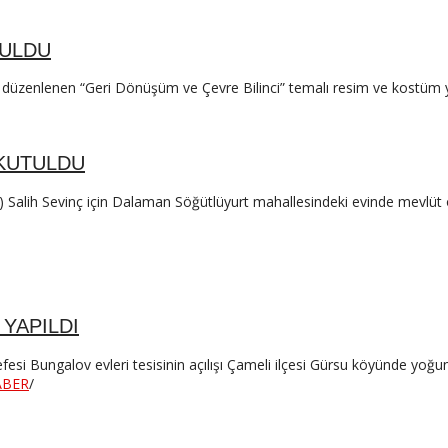
BULDU
a düzenlenen “Geri Dönüşüm ve Çevre Bilinci” temalı resim ve kostüm 
OKUTULDU
 Salih Sevinç için Dalaman Söğütlüyurt mahallesindeki evinde mevlüt 
 YAPILDI
fesi Bungalov evleri tesisinin açılışı Çameli ilçesi Gürsu köyünde yoğu
ABER
/