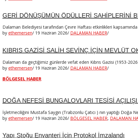
GERİ DÖNÜŞÜMÜN ÖDÜLLERİ SAHİPLERİNİ 
Dalaman Belediyesi tarafından Çevre Haftası etkinlikleri kapsamınd
by
ethemersen
/
19 Haziran 2026
/
DALAMAN HABER
/
KIBRIS GAZİSİ SALİH SEVİNÇ İÇİN MEVLÜT 
Dalaman da geçtiğimiz günlerde vefat eden Kıbrıs Gazisi (1953-2026)
by
ethemersen
/
19 Haziran 2026
/
DALAMAN HABER
/
BÖLGESEL HABER
DOĞA NEFESİ BUNGALOVLARI TESİSİ AÇILIŞI
İşletmeciliğini Mustafa Saygın (Trabzonlu Çatıcı ) nın yaptığı Doğa Ne
by
ethemersen
/
19 Haziran 2026
/
BÖLGESEL HABER
,
DALAMAN H
Yapı Stoğu Envanteri İçin Protokol İmzalandı