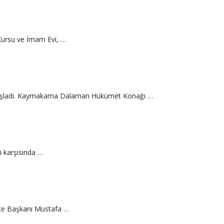
 Kursu ve İmam Evi, …
 başladı. Kaymakama Dalaman Hükümet Konağı …
i karşısında …
lçe Başkanı Mustafa …