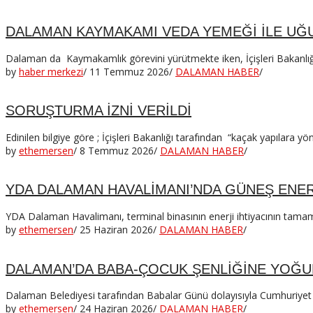
DALAMAN KAYMAKAMI VEDA YEMEĞİ İLE UĞ
Dalaman da Kaymakamlık görevini yürütmekte iken, İçişleri Bakanlığı’
by
haber merkezi
/
11 Temmuz 2026
/
DALAMAN HABER
/
SORUŞTURMA İZNİ VERİLDİ
Edinilen bilgiye göre ; İçişleri Bakanlığı tarafından “kaçak yapılara 
by
ethemersen
/
8 Temmuz 2026
/
DALAMAN HABER
/
YDA DALAMAN HAVALİMANI’NDA GÜNEŞ ENER
YDA Dalaman Havalimanı, terminal binasının enerji ihtiyacının tamamın
by
ethemersen
/
25 Haziran 2026
/
DALAMAN HABER
/
DALAMAN’DA BABA-ÇOCUK ŞENLİĞİNE YOĞUN
Dalaman Belediyesi tarafından Babalar Günü dolayısıyla Cumhuriyet M
by
ethemersen
/
24 Haziran 2026
/
DALAMAN HABER
/