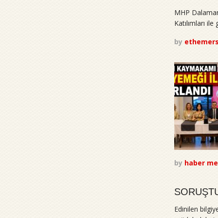
MHP Dalaman 1
Katılımları i
by
ethemer
by
haber me
SORUŞTU
Edinilen bilgiy