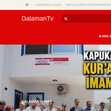
N KURSU VE İMAM EVİ AÇILDI
YENİ DALAMAN KAYMAKAMI FERHAT VARDA
DalamanTv
ANA S
DALAMAN HABER