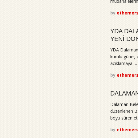
müdahalelerin
by
ethemer
YDA DAL
YENİ DÖ
YDA Dalaman H
kurulu güneş e
açıklamaya …
by
ethemer
DALAMAN
Dalaman Beled
düzenlenen Bab
boyu süren etk
by
ethemer