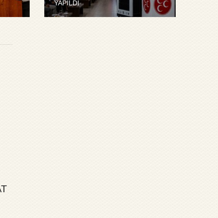
YAPILDI
m
AT