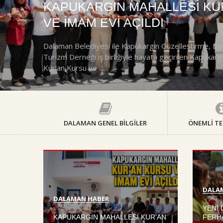
KAPUKARGIN MAHALLESİ KU
VE İMAM EVİ AÇILDI
Dalaman Belediyesi ile Kapukargın Güzelleştirme, D
Turizm Derneği iş birliğiyle hayata geçirilen Kapukarg
Kur’an Kursu ve …
DALAMAN GENEL BİLGİLER
ÖNEMLİ T
DALA
DALAMAN HABER
YENİ
KAPUKARGIN MAHALLESİ KUR’AN
FERH