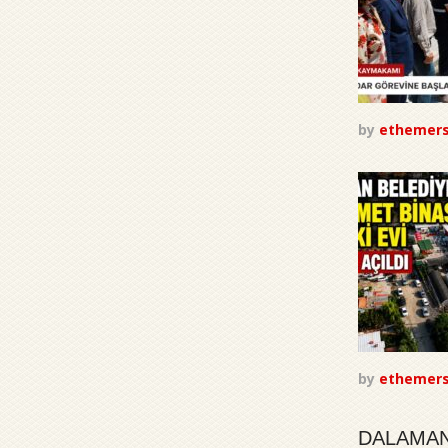
by
ethemer
by
ethemer
DALAMAN