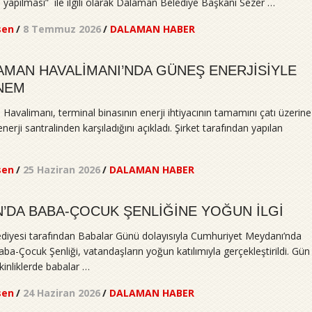
 yapılması” ile ilgili olarak Dalaman Belediye Başkanı Sezer …
sen
/
8 Temmuz 2026
/
DALAMAN HABER
AMAN HAVALİMANI’NDA GÜNEŞ ENERJİSİYLE
NEM
avalimanı, terminal binasının enerji ihtiyacının tamamını çatı üzerine
nerji santralinden karşıladığını açıkladı. Şirket tarafından yapılan
sen
/
25 Haziran 2026
/
DALAMAN HABER
’DA BABA-ÇOCUK ŞENLİĞİNE YOĞUN İLGİ
iyesi tarafından Babalar Günü dolayısıyla Cumhuriyet Meydanı’nda
a-Çocuk Şenliği, vatandaşların yoğun katılımıyla gerçekleştirildi. Gün
inliklerde babalar …
sen
/
24 Haziran 2026
/
DALAMAN HABER