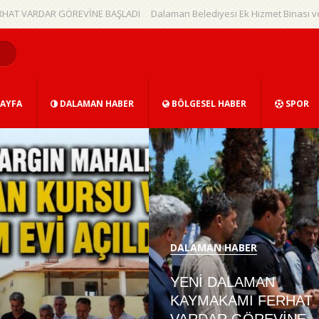
R GÖREVİNE BAŞLADI
Dalaman Belediyesi Ek Hizmet Binası ve Bitki Evi Hi
AYFA
DALAMAN HABER
BÖLGESEL HABER
SPOR
DALAMAN HABER
YENİ DALAMAN
KAYMAKAMI FERHAT