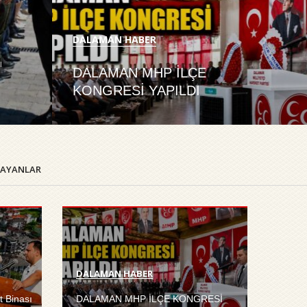
DALAMAN HABER
ı
DALAMAN MHP İLÇE
KONGRESİ YAPILDI
ARAYANLAR
DALAMAN HABER
 Binası
DALAMAN MHP İLÇE KONGRESİ