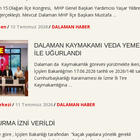
5.Olağan İlçe Kongresi, MHP Genel Başkan Yardımcısı Yaşar Yıldırı
le gerçekleşti. Mevcut Dalaman MHP İlçe Başkanı Mustafa …
sen
/
13 Temmuz 2026
/
DALAMAN HABER
DALAMAN KAYMAKAMI VEDA YEME
İLE UĞURLANDI
Dalaman da Kaymakamlık görevini yürütmekte iken
İçişleri Bakanlığı’nın 17.06.2026 tarihli ve 2026/148 say
Cumhurbaşkanlığı Kararnamesi ile İzmir İli Tire
Kaymakamlığına …
rkezi
/
11 Temmuz 2026
/
DALAMAN HABER
RMA İZNİ VERİLDİ
e göre ; İçişleri Bakanlığı tarafından “kaçak yapılara yönelik gerekli