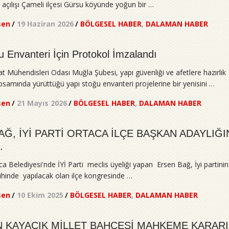
in açılışı Çameli ilçesi Gürsu köyünde yoğun bir …
sen
/
19 Haziran 2026
/
BÖLGESEL HABER
,
DALAMAN HABER
 Envanteri İçin Protokol İmzalandı
Mühendisleri Odası Muğla Şubesi, yapı güvenliği ve afetlere hazırlık
psamında yürüttüğü yapı stoğu envanteri projelerine bir yenisini …
sen
/
21 Mayıs 2026
/
BÖLGESEL HABER
,
DALAMAN HABER
Ğ, İYİ PARTİ ORTACA İLÇE BAŞKAN ADAYLIĞI
.
ca Belediyesi'nde İYİ Parti meclis üyeliği yapan Ersen Bağ, İyi partini
ihinde yapılacak olan ilçe kongresinde …
sen
/
10 Ekim 2025
/
BÖLGESEL HABER
,
DALAMAN HABER
 KAYACIK MİLLET BAHÇESİ MAHKEME KARARI