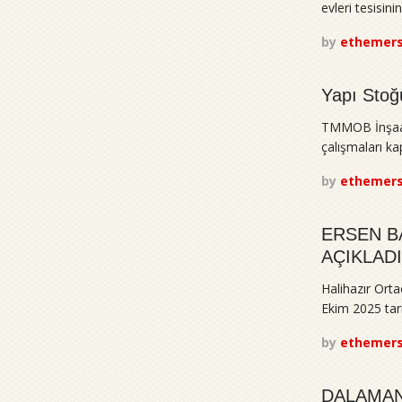
evleri tesisin
by
ethemer
Yapı Stoğu
TMMOB İnşaat 
çalışmaları ka
by
ethemer
ERSEN BA
AÇIKLADI
Halihazır Orta
Ekim 2025 tar
by
ethemer
DALAMAN