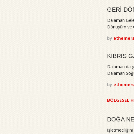
GERİ DÖ
Dalaman Beled
Dönüşüm ve Çe
by
ethemer
KIBRIS G
Dalaman da geç
Dalaman Söğüt
by
ethemer
BÖLGESEL H
DOĞA NEF
İşletmeciliğin