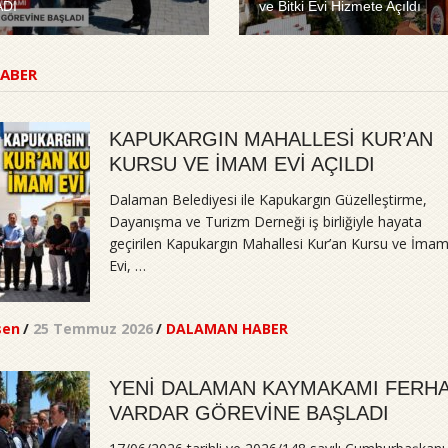
ADI
ve Bitki Evi Hizmete Açıldı
ABER
KAPUKARGIN MAHALLESİ KUR’AN
KURSU VE İMAM EVİ AÇILDI
Dalaman Belediyesi ile Kapukargın Güzelleştirme,
Dayanışma ve Turizm Derneği iş birliğiyle hayata
geçirilen Kapukargın Mahallesi Kur’an Kursu ve İma
Evi, …
sen
/
25 Temmuz 2026
/
DALAMAN HABER
YENİ DALAMAN KAYMAKAMI FERH
VARDAR GÖREVİNE BAŞLADI