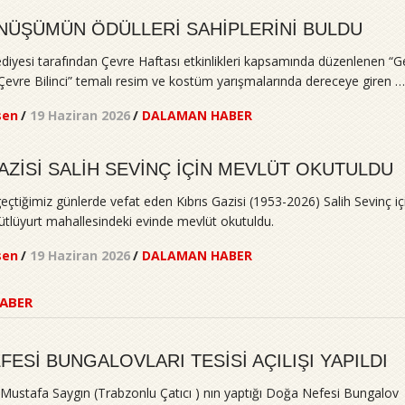
NÜŞÜMÜN ÖDÜLLERİ SAHİPLERİNİ BULDU
iyesi tarafından Çevre Haftası etkinlikleri kapsamında düzenlenen “Ge
vre Bilinci” temalı resim ve kostüm yarışmalarında dereceye giren …
sen
/
19 Haziran 2026
/
DALAMAN HABER
AZİSİ SALİH SEVİNÇ İÇİN MEVLÜT OKUTULDU
tiğimiz günlerde vefat eden Kıbrıs Gazisi (1953-2026) Salih Sevinç iç
lüyurt mahallesindeki evinde mevlüt okutuldu.
sen
/
19 Haziran 2026
/
DALAMAN HABER
ABER
ESİ BUNGALOVLARI TESİSİ AÇILIŞI YAPILDI
i Mustafa Saygın (Trabzonlu Çatıcı ) nın yaptığı Doğa Nefesi Bungalov