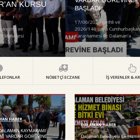
VARDAR GÖREVİNE
R’AN KURSU
BAŞLADI
17/06/2026 tarihli ve
ayanışma ve
2026/148 sayılı Cumhurbaşkan
ın Mahallesi
Kararnamesi ile Dalaman’a
ataması yapılan …
ELEFONLAR
NÖBETÇİ ECZANE
İŞ VERENLER & 
MAN HABER
DALAMAN HABER
 DALAMAN KAYMAKAMI
AT VARDAR GÖREVİNE
Dalaman Belediyesi Ek Hizmet