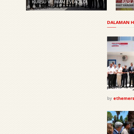
KURSU VE İMAM EVİ AÇILDI
BAŞL
DALAMAN H
by
ethemer