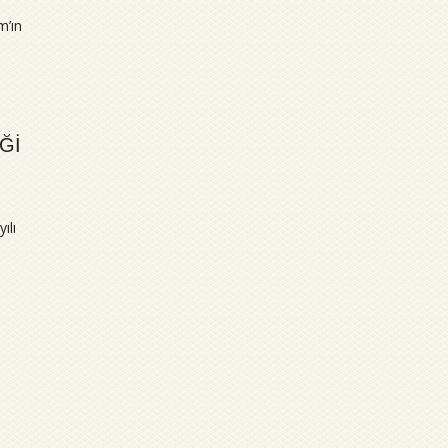
m’ın
Ğİ
,
ılı