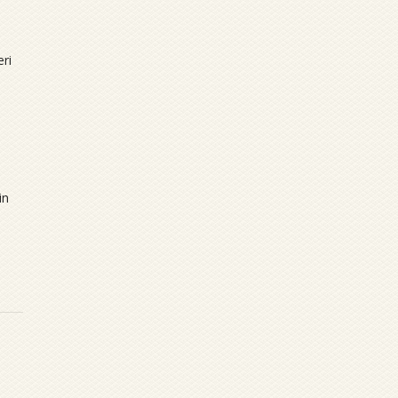
ri
in