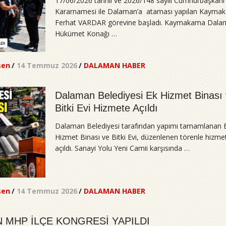
17/06/2026 tarihli ve 2026/148 sayılı Cumhurbaşkanı
Kararnamesi ile Dalaman’a ataması yapılan Kayma
Ferhat VARDAR görevine başladı. Kaymakama Dal
Hükümet Konağı …
sen
/
14 Temmuz 2026
/
DALAMAN HABER
Dalaman Belediyesi Ek Hizmet Binası
Bitki Evi Hizmete Açıldı
Dalaman Belediyesi tarafından yapımı tamamlanan 
Hizmet Binası ve Bitki Evi, düzenlenen törenle hizme
açıldı. Sanayi Yolu Yeni Camii karşısında …
sen
/
14 Temmuz 2026
/
DALAMAN HABER
 MHP İLÇE KONGRESİ YAPILDI