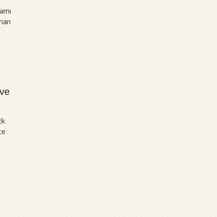
kamı
aman
 ve
Ek
te