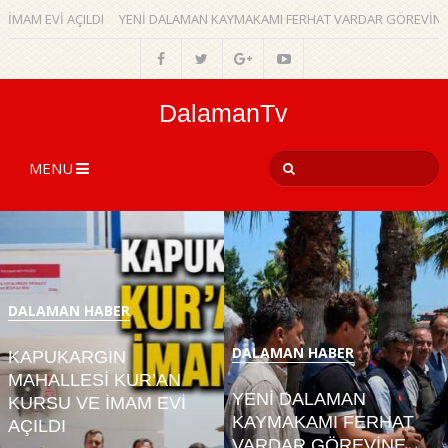
 EVİ AÇILDI
YENİ DALAMAN KAYMAKAMI FERHAT VARDAR GÖREVİNE BAŞL
DalamanTv
MENU
DALAMAN HABER
DALAMAN HABER
KAPUKARGIN
MAHALLESİ KUR’AN
YENİ DALAMAN
KURSU VE İMAM EVİ
KAYMAKAMI FERHAT
AÇILDI
VARDAR GÖREVİNE