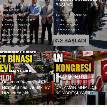
BAŞLADI
Dalaman Belediyesi ile
Kapukargın
Güzelleştirme,
17/06/2026 tarihli ve
Dayanışma ve Turizm
2026/148 sayılı
Derneği iş birliğiyle
Cumhurbaşkanı
hayata geçirilen
Kararnamesi ile
Kapukargın Mahallesi
Dalaman’a ataması
Kur’an Kursu ve …
yapılan …
DALAMAN HABER
DALAMAN HABER
Dalaman Belediyesi Ek
Hizmet Binası ve Bitki Evi
DALAMAN MHP İLÇE
Hizmete Açıldı
KONGRESİ YAPILDI