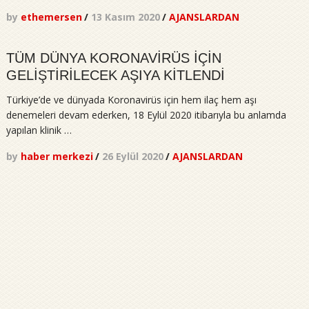
by
ethemersen
/
13 Kasım 2020
/
AJANSLARDAN
TÜM DÜNYA KORONAVİRÜS İÇİN
GELİŞTİRİLECEK AŞIYA KİTLENDİ
Türkiye’de ve dünyada Koronavirüs için hem ilaç hem aşı
denemeleri devam ederken, 18 Eylül 2020 itibarıyla bu anlamda
yapılan klinik …
by
haber merkezi
/
26 Eylül 2020
/
AJANSLARDAN