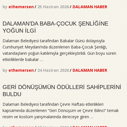
by
ethemersen
/
25 Haziran 2026
/
DALAMAN HABER
DALAMAN’DA BABA-ÇOCUK ŞENLİĞİNE
YOĞUN İLGİ
Dalaman Belediyesi tarafından Babalar Günü dolayısıyla
Cumhuriyet Meydanı’nda düzenlenen Baba-Çocuk Şenliği,
vatandaşların yoğun katılımıyla gerçekleştirildi. Gün boyu süren
etkinliklerde babalar …
by
ethemersen
/
24 Haziran 2026
/
DALAMAN HABER
GERİ DÖNÜŞÜMÜN ÖDÜLLERİ SAHİPLERİNİ
BULDU
Dalaman Belediyesi tarafından Çevre Haftası etkinlikleri
kapsamında düzenlenen “Geri Dönüşüm ve Çevre Bilinci” temalı
resim ve kostüm yarışmalarında dereceye giren …