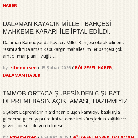
HABER
DALAMAN KAYACIK MİLLET BAHÇESİ
MAHKEME KARARI İLE İPTAL EDİLDİ.
Dalaman Kamuoyunda Kayacık Millet Bahçesi olarak bilinen ,
resmi adı "Dalaman Kapukargın mahallesi millet bahçesi çok
amaçlı imar planı" Muğla …
by
ethemersen
/
15 Şubat 2025
/
BÖLGESEL HABER
,
DALAMAN HABER
TMMOB ORTACA ŞUBESİNDEN 6 ŞUBAT
DEPREMİ BASIN AÇIKLAMASI;”HAZIRMIYIZ”
6 Şubat Depremlerinin ardından oluşan kamuoyu baskısıyla
gündeme gelen yapı üretimi ve denetimi süreçlerinin sağlıklı ve
güvenli bir şekilde yürütülmesi …
by
ethemersen
/
6 Şubat 2025
/
BÖLGESEL HABER
,
DALAMAN