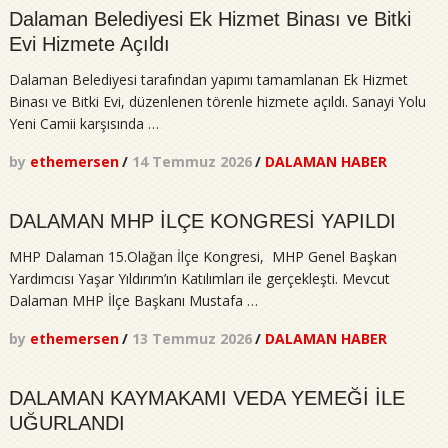
Dalaman Belediyesi Ek Hizmet Binası ve Bitki
Evi Hizmete Açıldı
Dalaman Belediyesi tarafından yapımı tamamlanan Ek Hizmet
Binası ve Bitki Evi, düzenlenen törenle hizmete açıldı. Sanayi Yolu
Yeni Camii karşısında …
by
ethemersen
/
14 Temmuz 2026
/
DALAMAN HABER
DALAMAN MHP İLÇE KONGRESİ YAPILDI
MHP Dalaman 15.Olağan İlçe Kongresi, MHP Genel Başkan
Yardımcısı Yaşar Yıldırım’ın Katılımları ile gerçekleşti. Mevcut
Dalaman MHP İlçe Başkanı Mustafa …
by
ethemersen
/
13 Temmuz 2026
/
DALAMAN HABER
DALAMAN KAYMAKAMI VEDA YEMEĞİ İLE
UĞURLANDI