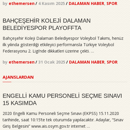
by
ethemersen
/
4 Kasım 2025
/
DALAMAN HABER
,
SPOR
BAHÇEŞEHİR KOLEJİ DALAMAN
BELEDİYESPOR PLAYOFFTA
Bahçeşehir Koleji Dalaman Belediyespor Voleybol Takımı, henüz
ilk yılında gösterdiği etkileyici performansla Türkiye Voleybol
Federasyonu 2. Ligi’nde dikkatleri üzerine çekti. …
by
ethemersen
/
31 Ocak 2025
/
DALAMAN HABER
,
SPOR
AJANSLARDAN
ENGELLİ KAMU PERSONELİ SEÇME SINAVI
15 KASIMDA
2020 Engelli Kamu Personeli Seçme Sınavı (EKPSS) 15.11.2020
tarihinde, saat 10:15’te tek oturumda yapılacaktır. Adaylar, “Sınav
Giriş Belgesini” www.ais.osym.gov.tr internet …