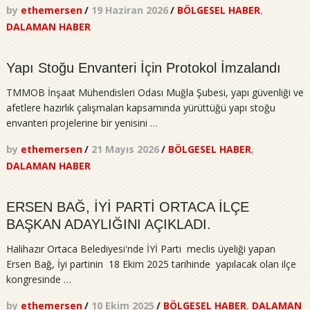
by
ethemersen
/
19 Haziran 2026
/
BÖLGESEL HABER
,
DALAMAN HABER
Yapı Stoğu Envanteri İçin Protokol İmzalandı
TMMOB İnşaat Mühendisleri Odası Muğla Şubesi, yapı güvenliği ve
afetlere hazırlık çalışmaları kapsamında yürüttüğü yapı stoğu
envanteri projelerine bir yenisini …
by
ethemersen
/
21 Mayıs 2026
/
BÖLGESEL HABER
,
DALAMAN HABER
ERSEN BAĞ, İYİ PARTİ ORTACA İLÇE
BAŞKAN ADAYLIĞINI AÇIKLADI.
Halihazır Ortaca Belediyesi'nde İYİ Parti meclis üyeliği yapan
Ersen Bağ, İyi partinin 18 Ekim 2025 tarihinde yapılacak olan ilçe
kongresinde …
by
ethemersen
/
10 Ekim 2025
/
BÖLGESEL HABER
,
DALAMAN