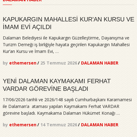
Evi
Hizmete
Açıldı
KAPUKARGIN MAHALLESİ KUR’AN KURSU VE
İMAM EVİ AÇILDI
Dalaman Belediyesi ile Kapukargın Güzelleştirme, Dayanışma ve
Turizm Derneği iş birliğiyle hayata geçirilen Kapukargın Mahallesi
Kur’an Kursu ve İmam Evi, …
by
ethemersen
/
25 Temmuz 2026
/
DALAMAN HABER
YENİ DALAMAN KAYMAKAMI FERHAT
VARDAR GÖREVİNE BAŞLADI
17/06/2026 tarihli ve 2026/148 sayılı Cumhurbaşkanı Kararnamesi
ile Dalaman’a ataması yapılan Kaymakamı Ferhat VARDAR
görevine başladı. Kaymakama Dalaman Hükümet Konağı …
by
ethemersen
/
14 Temmuz 2026
/
DALAMAN HABER