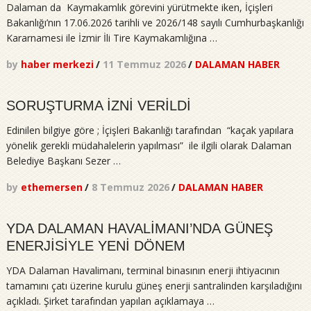
Dalaman da Kaymakamlık görevini yürütmekte iken, İçişleri
Bakanlığı’nın 17.06.2026 tarihli ve 2026/148 sayılı Cumhurbaşkanlığı
Kararnamesi ile İzmir İli Tire Kaymakamlığına …
by
haber merkezi
/
11 Temmuz 2026
/
DALAMAN HABER
SORUŞTURMA İZNİ VERİLDİ
Edinilen bilgiye göre ; İçişleri Bakanlığı tarafından “kaçak yapılara
yönelik gerekli müdahalelerin yapılması” ile ilgili olarak Dalaman
Belediye Başkanı Sezer …
by
ethemersen
/
8 Temmuz 2026
/
DALAMAN HABER
YDA DALAMAN HAVALİMANI’NDA GÜNEŞ
ENERJİSİYLE YENİ DÖNEM
YDA Dalaman Havalimanı, terminal binasının enerji ihtiyacının
tamamını çatı üzerine kurulu güneş enerji santralinden karşıladığını
açıkladı. Şirket tarafından yapılan açıklamaya …