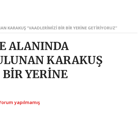
N KARAKUŞ “VAADLERİMİZİ BİR BİR YERİNE GETİRİYORUZ”
E ALANINDA
ULUNAN KARAKUŞ
 BİR YERİNE
Yorum yapılmamış