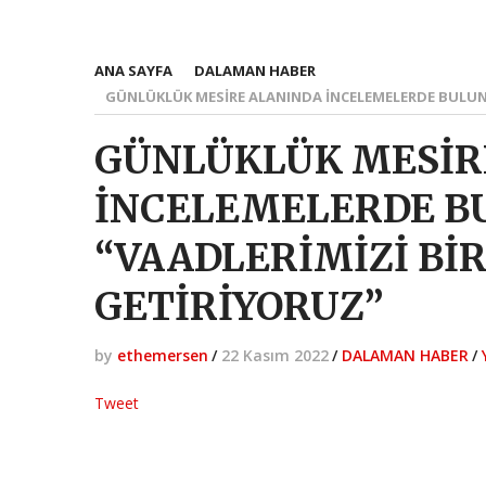
ANA SAYFA
DALAMAN HABER
GÜNLÜKLÜK MESİRE ALANINDA İNCELEMELERDE BULUNA
GÜNLÜKLÜK MESİR
İNCELEMELERDE B
“VAADLERİMİZİ BİR
GETİRİYORUZ”
by
ethemersen
/
22 Kasım 2022
/
DALAMAN HABER
/
Tweet