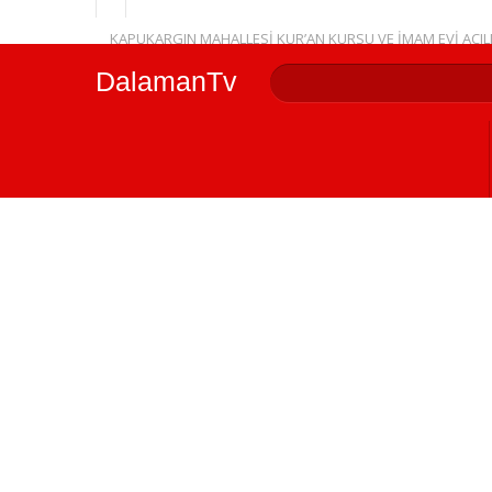
KAPUKARGIN MAHALLESİ KUR’AN KURSU VE İMAM EVİ AÇIL
YENİ DALAMAN KAYMAKAMI FERHAT VARDAR GÖREVİNE BA
DalamanTv
Dalaman Belediyesi Ek Hizmet Binası ve Bitki Evi Hizmete A
DALAMAN MHP İLÇE KONGRESİ YAPILDI
DALAMAN KAYMAKAMI VEDA YEMEĞİ İLE UĞURLANDI
SORUŞTURMA İZNİ VERİLDİ
YDA DALAMAN HAVALİMANI’NDA GÜNEŞ ENERJİSİYLE YENİ
DALAMAN’DA BABA-ÇOCUK ŞENLİĞİNE YOĞUN İLGİ
GERİ DÖNÜŞÜMÜN ÖDÜLLERİ SAHİPLERİNİ BULDU
KIBRIS GAZİSİ SALİH SEVİNÇ İÇİN MEVLÜT OKUTULDU