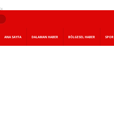
DI
ŞLADI
çıldı
ANA SAYFA
DALAMAN HABER
BÖLGESEL HABER
SPOR
 DÖNEM