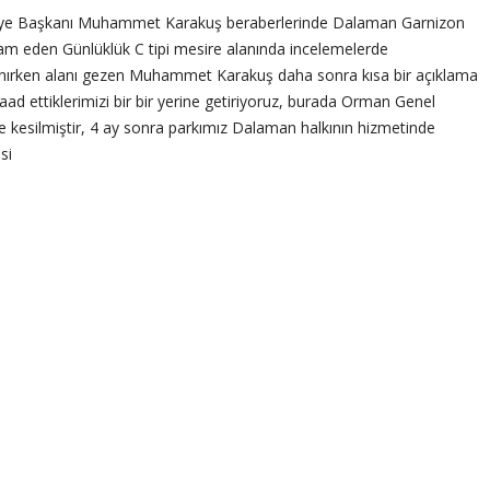
e Başkanı Muhammet Karakuş beraberlerinde Dalaman Garnizon
vam eden Günlüklük C tipi mesire alanında incelemelerde
 alınırken alanı gezen Muhammet Karakuş daha sonra kısa bir açıklama
d ettiklerimizi bir bir yerine getiriyoruz, burada Orman Genel
i ile kesilmiştir, 4 ay sonra parkımız Dalaman halkının hizmetinde
si