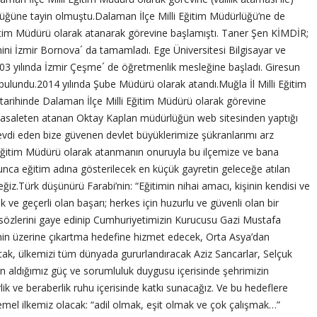
lüğüne tayin olmuştu.Dalaman İlçe Milli Eğitim Müdürlüğü’ne de
itim Müdürü olarak atanarak görevine başlamıştı. Taner Şen KİMDİR;
ini İzmir Bornova´ da tamamladı. Ege Üniversitesi Bilgisayar ve
3 yılında İzmir Çeşme´ de öğretmenlik mesleğine başladı. Giresun
 bulundu.2014 yılında Şube Müdürü olarak atandı.Muğla İl Milli Eğitim
rihinde Dalaman İlçe Milli Eğitim Müdürü olarak görevine
r asaleten atanan Oktay Kaplan müdürlüğün web sitesinden yaptığı
tevdi eden bize güvenen devlet büyüklerimize şükranlarımı arz
i Eğitim Müdürü olarak atanmanın onuruyla bu ilçemize ve bana
ca eğitim adına gösterilecek en küçük gayretin geleceğe atılan
eğiz.Türk düşünürü Farabi’nin: “Eğitimin nihai amacı, kişinin kendisi ve
ek ve geçerli olan başarı; herkes için huzurlu ve güvenli olan bir
sözlerini gaye edinip Cumhuriyetimizin Kurucusu Gazi Mustafa
nin üzerine çıkartma hedefine hizmet edecek, Orta Asya’dan
acak, ülkemizi tüm dünyada gururlandıracak Aziz Sancarlar, Selçuk
en aldığımız güç ve sorumluluk duygusu içerisinde şehrimizin
rlik ve beraberlik ruhu içerisinde katkı sunacağız. Ve bu hedeflere
temel ilkemiz olacak: “adil olmak, eşit olmak ve çok çalışmak…”