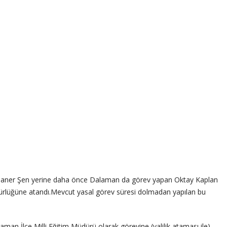
Taner Şen yerine daha önce Dalaman da görev yapan Oktay Kaplan
dürlüğüne atandı.Mevcut yasal görev süresi dolmadan yapılan bu
n İlçe Milli Eğitim Müdürü olarak görevine (valilik ataması ile)