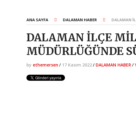
ANA SAYFA
DALAMAN HABER
DALAMAN İL
DALAMAN İLÇE MİL
MÜDÜRLÜĞÜNDE SÜ
by
ethemersen
/
17 Kasım 2022
/
DALAMAN HABER
/