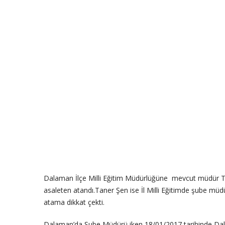
Dalaman İlçe Milli Eğitim Müdürlüğüne mevcut müdür 
asaleten atandı.Taner Şen ise İl Milli Eğitimde şube mü
atama dikkat çekti.
Dalaman’da Şube Müdürü iken 18/01/2017 tarihinde Dalama