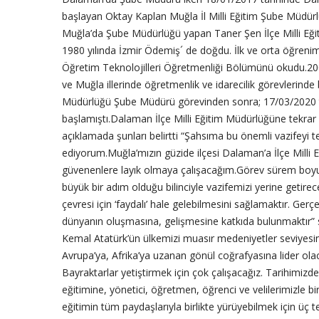
başlayan Oktay Kaplan Muğla İl Milli Eğitim Şube Müdür
Muğla’da Şube Müdürlüğü yapan Taner Şen İlçe Milli Eğ
1980 yılında İzmir Ödemiş´ de doğdu. İlk ve orta öğrenim
Öğretim Teknolojilleri Öğretmenliği Bölümünü okudu.200
ve Muğla illerinde öğretmenlik ve idarecilik görevlerinde
Müdürlüğü Şube Müdürü görevinden sonra; 17/03/2020 ta
başlamıştı.Dalaman İlçe Milli Eğitim Müdürlüğüne tekra
açıklamada şunları belirtti “Şahsıma bu önemli vazifeyi 
ediyorum.Muğla’mızın güzide ilçesi Dalaman’a İlçe Mill
güvenenlere layık olmaya çalışacağım.Görev sürem boyun
büyük bir adım olduğu bilinciyle vazifemizi yerine getirec
çevresi için ‘faydalı’ hale gelebilmesini sağlamaktır. Gerç
dünyanın oluşmasına, gelişmesine katkıda bulunmaktır” 
Kemal Atatürk’ün ülkemizi muasır medeniyetler seviyesi
Avrupa’ya, Afrika’ya uzanan gönül coğrafyasına lider ol
Bayraktarlar yetiştirmek için çok çalışacağız. Tarihimizd
eğitimine, yönetici, öğretmen, öğrenci ve velilerimizle bi
eğitimin tüm paydaşlarıyla birlikte yürüyebilmek için üç 