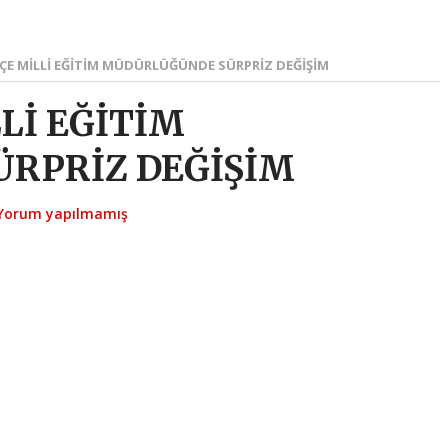
ÇE MİLLİ EĞİTİM MÜDÜRLÜĞÜNDE SÜRPRİZ DEĞİŞİM
Lİ EĞİTİM
RPRİZ DEĞİŞİM
Yorum yapılmamış