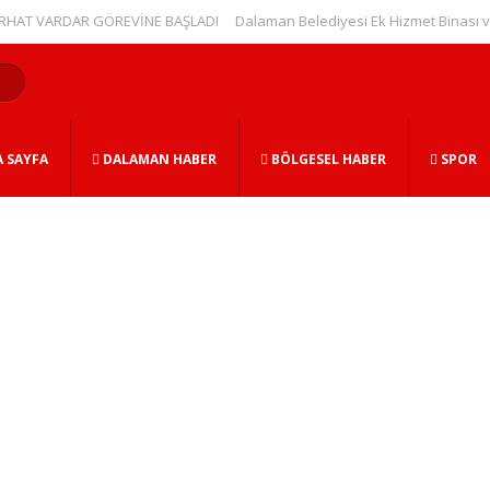
VARDAR GÖREVİNE BAŞLADI
Dalaman Belediyesi Ek Hizmet Binası ve Bitki 
 SAYFA
DALAMAN HABER
BÖLGESEL HABER
SPOR