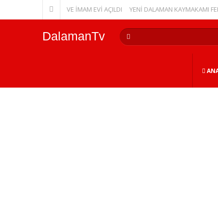
KUR’AN KURSU VE İMAM EVİ AÇILDI
YENİ DALAMAN KAYMAKAMI FERHAT 
DalamanTv
ANA