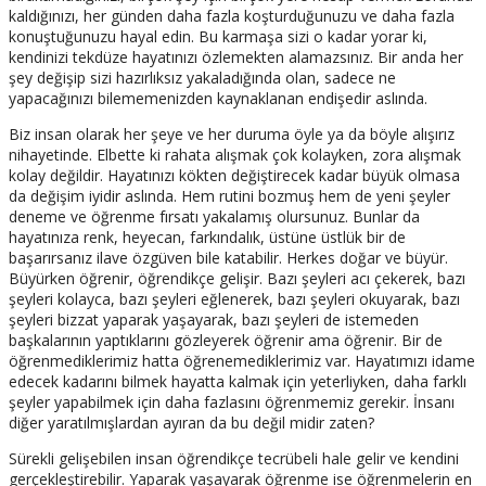
kaldığınızı, her günden daha fazla koşturduğunuzu ve daha fazla
konuştuğunuzu hayal edin. Bu karmaşa sizi o kadar yorar ki,
kendinizi tekdüze hayatınızı özlemekten alamazsınız. Bir anda her
şey değişip sizi hazırlıksız yakaladığında olan, sadece ne
yapacağınızı bilememenizden kaynaklanan endişedir aslında.
Biz insan olarak her şeye ve her duruma öyle ya da böyle alışırız
nihayetinde. Elbette ki rahata alışmak çok kolayken, zora alışmak
kolay değildir. Hayatınızı kökten değiştirecek kadar büyük olmasa
da değişim iyidir aslında. Hem rutini bozmuş hem de yeni şeyler
deneme ve öğrenme fırsatı yakalamış olursunuz. Bunlar da
hayatınıza renk, heyecan, farkındalık, üstüne üstlük bir de
başarırsanız ilave özgüven bile katabilir. Herkes doğar ve büyür.
Büyürken öğrenir, öğrendikçe gelişir. Bazı şeyleri acı çekerek, bazı
şeyleri kolayca, bazı şeyleri eğlenerek, bazı şeyleri okuyarak, bazı
şeyleri bizzat yaparak yaşayarak, bazı şeyleri de istemeden
başkalarının yaptıklarını gözleyerek öğrenir ama öğrenir. Bir de
öğrenmediklerimiz hatta öğrenemediklerimiz var. Hayatımızı idame
edecek kadarını bilmek hayatta kalmak için yeterliyken, daha farklı
şeyler yapabilmek için daha fazlasını öğrenmemiz gerekir. İnsanı
diğer yaratılmışlardan ayıran da bu değil midir zaten?
Sürekli gelişebilen insan öğrendikçe tecrübeli hale gelir ve kendini
gerçekleştirebilir. Yaparak yaşayarak öğrenme ise öğrenmelerin en