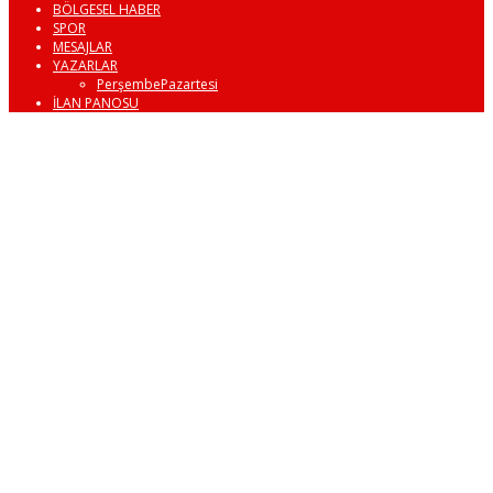
BÖLGESEL HABER
SPOR
MESAJLAR
YAZARLAR
PerşembePazartesi
İLAN PANOSU