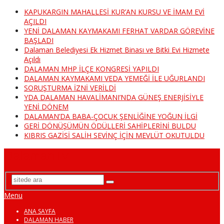
KAPUKARGIN MAHALLESİ KUR’AN KURSU VE İMAM EVİ
AÇILDI
YENİ DALAMAN KAYMAKAMI FERHAT VARDAR GÖREVİNE
BAŞLADI
Dalaman Belediyesi Ek Hizmet Binası ve Bitki Evi Hizmete
Açıldı
DALAMAN MHP İLÇE KONGRESİ YAPILDI
DALAMAN KAYMAKAMI VEDA YEMEĞİ İLE UĞURLANDI
SORUŞTURMA İZNİ VERİLDİ
YDA DALAMAN HAVALİMANI’NDA GÜNEŞ ENERJİSİYLE
YENİ DÖNEM
DALAMAN’DA BABA-ÇOCUK ŞENLİĞİNE YOĞUN İLGİ
GERİ DÖNÜŞÜMÜN ÖDÜLLERİ SAHİPLERİNİ BULDU
KIBRIS GAZİSİ SALİH SEVİNÇ İÇİN MEVLÜT OKUTULDU
DalamanTv
Menu
ANA SAYFA
DALAMAN HABER