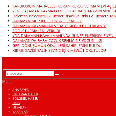
KAPUKARGIN MAHALLESİ KUR’AN KURSU VE İMAM EVİ AÇIL
YENİ DALAMAN KAYMAKAMI FERHAT VARDAR GÖREVİNE B
Dalaman Belediyesi Ek Hizmet Binası ve Bitki Evi Hizmete Açıl
DALAMAN MHP İLÇE KONGRESİ YAPILDI
DALAMAN KAYMAKAMI VEDA YEMEĞİ İLE UĞURLANDI
SORUŞTURMA İZNİ VERİLDİ
YDA DALAMAN HAVALİMANI’NDA GÜNEŞ ENERJİSİYLE YEN
DALAMAN’DA BABA-ÇOCUK ŞENLİĞİNE YOĞUN İLGİ
GERİ DÖNÜŞÜMÜN ÖDÜLLERİ SAHİPLERİNİ BULDU
KIBRIS GAZİSİ SALİH SEVİNÇ İÇİN MEVLÜT OKUTULDU
DalamanTv
Menu
ANA SAYFA
DALAMAN HABER
BÖLGESEL HABER
SPOR
MESAJLAR
YAZARLAR