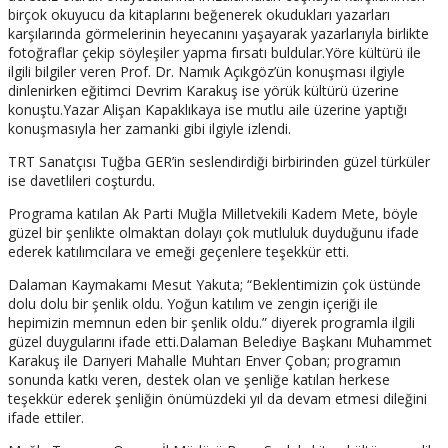
birçok okuyucu da kitaplarını beğenerek okudukları yazarları
karşılarında görmelerinin heyecanını yaşayarak yazarlarıyla birlikte
fotoğraflar çekip söyleşiler yapma fırsatı buldular.Yöre kültürü ile
ilgili bilgiler veren Prof. Dr. Namık Açıkgöz’ün konuşması ilgiyle
dinlenirken eğitimci Devrim Karakuş ise yörük kültürü üzerine
konuştu.Yazar Alişan Kapaklıkaya ise mutlu aile üzerine yaptığı
konuşmasıyla her zamanki gibi ilgiyle izlendi.
TRT Sanatçısı Tuğba GER’in seslendirdiği birbirinden güzel türküler
ise davetlileri coşturdu.
Programa katılan Ak Parti Muğla Milletvekili Kadem Mete, böyle
güzel bir şenlikte olmaktan dolayı çok mutluluk duyduğunu ifade
ederek katılımcılara ve emeği geçenlere teşekkür etti.
Dalaman Kaymakamı Mesut Yakuta; “Beklentimizin çok üstünde
dolu dolu bir şenlik oldu. Yoğun katılım ve zengin içeriği ile
hepimizin memnun eden bir şenlik oldu.” diyerek programla ilgili
güzel duygularını ifade etti.Dalaman Belediye Başkanı Muhammet
Karakuş ile Darıyeri Mahalle Muhtarı Enver Çoban; programın
sonunda katkı veren, destek olan ve şenliğe katılan herkese
teşekkür ederek şenliğin önümüzdeki yıl da devam etmesi dileğini
ifade ettiler.