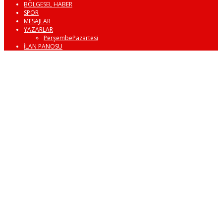
BÖLGESEL HABER
SPOR
MESAJLAR
YAZARLAR
PerşembePazartesi
İLAN PANOSU