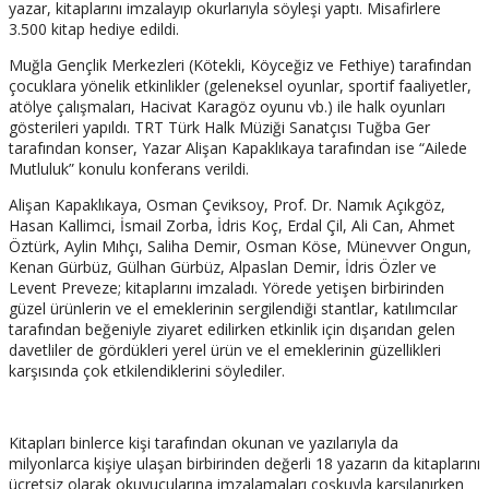
yazar, kitaplarını imzalayıp okurlarıyla söyleşi yaptı. Misafirlere
3.500 kitap hediye edildi.
Muğla Gençlik Merkezleri (Kötekli, Köyceğiz ve Fethiye) tarafından
çocuklara yönelik etkinlikler (geleneksel oyunlar, sportif faaliyetler,
atölye çalışmaları, Hacivat Karagöz oyunu vb.) ile halk oyunları
gösterileri yapıldı. TRT Türk Halk Müziği Sanatçısı Tuğba Ger
tarafından konser, Yazar Alişan Kapaklıkaya tarafından ise “Ailede
Mutluluk” konulu konferans verildi.
Alişan Kapaklıkaya, Osman Çeviksoy, Prof. Dr. Namık Açıkgöz,
Hasan Kallimci, İsmail Zorba, İdris Koç, Erdal Çil, Ali Can, Ahmet
Öztürk, Aylin Mıhçı, Saliha Demir, Osman Köse, Münevver Ongun,
Kenan Gürbüz, Gülhan Gürbüz, Alpaslan Demir, İdris Özler ve
Levent Preveze; kitaplarını imzaladı. Yörede yetişen birbirinden
güzel ürünlerin ve el emeklerinin sergilendiği stantlar, katılımcılar
tarafından beğeniyle ziyaret edilirken etkinlik için dışarıdan gelen
davetliler de gördükleri yerel ürün ve el emeklerinin güzellikleri
karşısında çok etkilendiklerini söylediler.
Kitapları binlerce kişi tarafından okunan ve yazılarıyla da
milyonlarca kişiye ulaşan birbirinden değerli 18 yazarın da kitaplarını
ücretsiz olarak okuyucularına imzalamaları coşkuyla karşılanırken