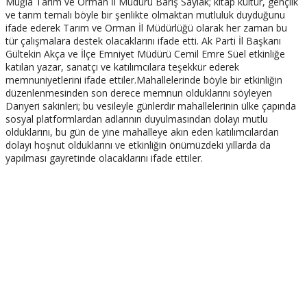
Muğla Tarım ve Orman İl Müdürü Barış Saylak; kitap kültür, gençlik
ve tarım temalı böyle bir şenlikte olmaktan mutluluk duyduğunu
ifade ederek Tarım ve Orman İl Müdürlüğü olarak her zaman bu
tür çalışmalara destek olacaklarını ifade etti. Ak Parti İl Başkanı
Gültekin Akça ve İlçe Emniyet Müdürü Cemil Emre Süel etkinliğe
katılan yazar, sanatçı ve katılımcılara teşekkür ederek
memnuniyetlerini ifade ettiler.Mahallelerinde böyle bir etkinliğin
düzenlenmesinden son derece memnun olduklarını söyleyen
Darıyeri sakinleri; bu vesileyle günlerdir mahallelerinin ülke çapında
sosyal platformlardan adlarının duyulmasından dolayı mutlu
olduklarını, bu gün de yine mahalleye akın eden katılımcılardan
dolayı hoşnut olduklarını ve etkinliğin önümüzdeki yıllarda da
yapılması gayretinde olacaklarını ifade ettiler.