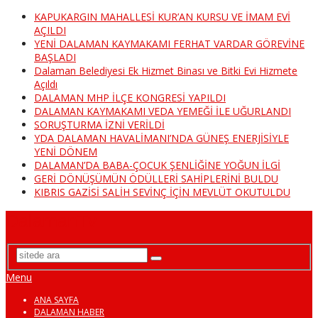
KAPUKARGIN MAHALLESİ KUR’AN KURSU VE İMAM EVİ
AÇILDI
YENİ DALAMAN KAYMAKAMI FERHAT VARDAR GÖREVİNE
BAŞLADI
Dalaman Belediyesi Ek Hizmet Binası ve Bitki Evi Hizmete
Açıldı
DALAMAN MHP İLÇE KONGRESİ YAPILDI
DALAMAN KAYMAKAMI VEDA YEMEĞİ İLE UĞURLANDI
SORUŞTURMA İZNİ VERİLDİ
YDA DALAMAN HAVALİMANI’NDA GÜNEŞ ENERJİSİYLE
YENİ DÖNEM
DALAMAN’DA BABA-ÇOCUK ŞENLİĞİNE YOĞUN İLGİ
GERİ DÖNÜŞÜMÜN ÖDÜLLERİ SAHİPLERİNİ BULDU
KIBRIS GAZİSİ SALİH SEVİNÇ İÇİN MEVLÜT OKUTULDU
DalamanTv
Menu
ANA SAYFA
DALAMAN HABER