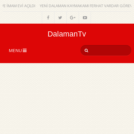
 İMAM EVİ AÇILDI
YENİ DALAMAN KAYMAKAMI FERHAT VARDAR GÖREVİN
DalamanTv
MENU