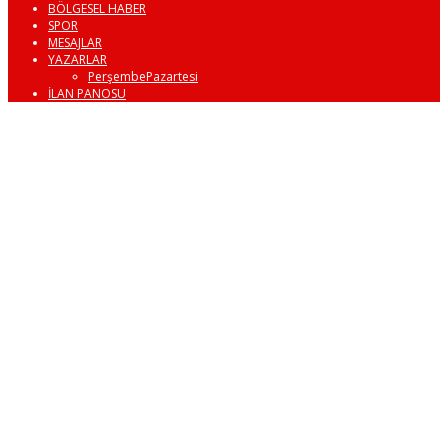
BÖLGESEL HABER
SPOR
MESAJLAR
YAZARLAR
PerşembePazartesi
İLAN PANOSU