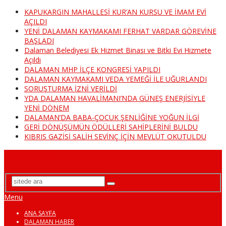
KAPUKARGIN MAHALLESİ KUR’AN KURSU VE İMAM EVİ
AÇILDI
YENİ DALAMAN KAYMAKAMI FERHAT VARDAR GÖREVİNE
BAŞLADI
Dalaman Belediyesi Ek Hizmet Binası ve Bitki Evi Hizmete
Açıldı
DALAMAN MHP İLÇE KONGRESİ YAPILDI
DALAMAN KAYMAKAMI VEDA YEMEĞİ İLE UĞURLANDI
SORUŞTURMA İZNİ VERİLDİ
YDA DALAMAN HAVALİMANI’NDA GÜNEŞ ENERJİSİYLE
YENİ DÖNEM
DALAMAN’DA BABA-ÇOCUK ŞENLİĞİNE YOĞUN İLGİ
GERİ DÖNÜŞÜMÜN ÖDÜLLERİ SAHİPLERİNİ BULDU
KIBRIS GAZİSİ SALİH SEVİNÇ İÇİN MEVLÜT OKUTULDU
DalamanTv
Menu
ANA SAYFA
DALAMAN HABER