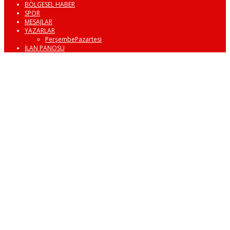
BÖLGESEL HABER
SPOR
MESAJLAR
YAZARLAR
PerşembePazartesi
İLAN PANOSU