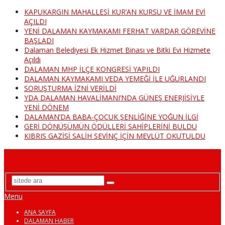
KAPUKARGIN MAHALLESİ KUR’AN KURSU VE İMAM EVİ
AÇILDI
YENİ DALAMAN KAYMAKAMI FERHAT VARDAR GÖREVİNE
BAŞLADI
Dalaman Belediyesi Ek Hizmet Binası ve Bitki Evi Hizmete
Açıldı
DALAMAN MHP İLÇE KONGRESİ YAPILDI
DALAMAN KAYMAKAMI VEDA YEMEĞİ İLE UĞURLANDI
SORUŞTURMA İZNİ VERİLDİ
YDA DALAMAN HAVALİMANI’NDA GÜNEŞ ENERJİSİYLE
YENİ DÖNEM
DALAMAN’DA BABA-ÇOCUK ŞENLİĞİNE YOĞUN İLGİ
GERİ DÖNÜŞÜMÜN ÖDÜLLERİ SAHİPLERİNİ BULDU
KIBRIS GAZİSİ SALİH SEVİNÇ İÇİN MEVLÜT OKUTULDU
DalamanTv
Menu
ANA SAYFA
DALAMAN HABER