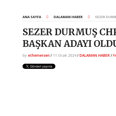
ANA SAYFA
DALAMAN HABER
SEZER DURM
SEZER DURMUŞ CH
BAŞKAN ADAYI OLD
by
ethemersen
/
11 Ocak 2024
/
DALAMAN HABER
/
Y