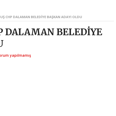
UŞ CHP DALAMAN BELEDİYE BAŞKAN ADAYI OLDU
P DALAMAN BELEDİYE
U
orum yapılmamış