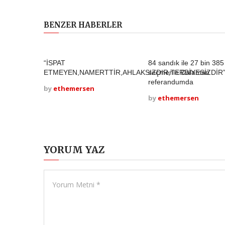
BENZER HABERLER
“İSPAT
84 sandık ile 27 bin 385
ETMEYEN,NAMERTTİR,AHLAKSIZDIR,TERBİYESİZDİR
seçmenle Dalaman
referandumda
by
ethemersen
by
ethemersen
YORUM YAZ