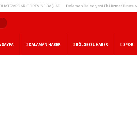
VARDAR GÖREVİNE BAŞLADI
Dalaman Belediyesi Ek Hizmet Binası ve Bitki
 SAYFA
DALAMAN HABER
BÖLGESEL HABER
SPOR