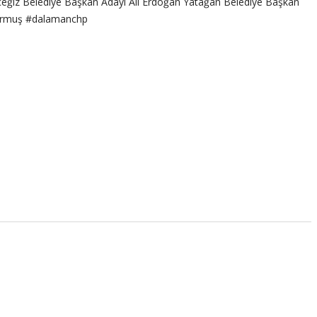
Köyceğiz Belediye Başkan Adayı Ali Erdoğan Yatağan Belediye Başkan
durmuş #dalamanchp