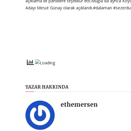
açıklama ile partililere teşekkür etti.Muğla da ayrıca 
Adayı Mesut Günay olarak açıklandı.#dalaman #sezer
YAZAR HAKKINDA
ethemersen