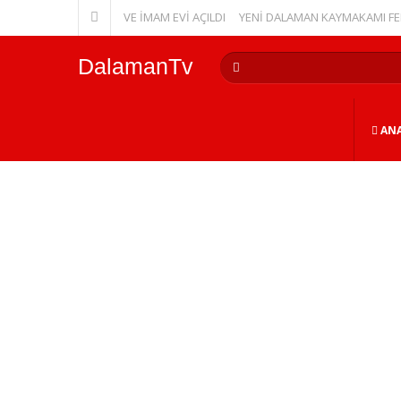
 KUR’AN KURSU VE İMAM EVİ AÇILDI
YENİ DALAMAN KAYMAKAMI FERHAT 
DalamanTv
ANA