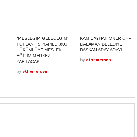
“MESLEĞİM GELECEĞİM”
KAMİL AYHAN ÖNER CHP
”
TOPLANTISI YAPILDI.800
DALAMAN BELEDİYE
HÜKÜMLÜYE MESLEKİ
BAŞKAN ADAY ADAYI
EĞİTİM MERKEZİ
by
ethemersen
YAPILACAK
by
ethemersen