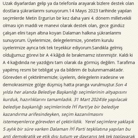
Uzak diyarlardan gelip ya da telefonla arayarak bizlere destek olan
dostlara şükranlarımı sunuyorum.14 Mayıs 2023 tarihinde yapılan
seçimlerde Metin Ergun’un bir kez daha yani 4. dönem milletvekili
olması için maddi ve manevi olarak destek olan, gece gündüz
çalışan elini taşın altına koyan Dalaman halkına şükranlarımı
sunuyorum. Üyelerimize, delegelerimize, yönetim kurulu
üyelerimize ayrıca tek tek teşekkür ediyorum.Sandıkla gelmiş
olduğumuz görevi bir A 4 kâğıdı ile bırakmamız istenmiştir. Kaldı ki
A 4 kağıdında ne yazdığını tam olarak da görmüş değilim. Tarafıma
yapılmış resmi bir tebligat ya da bildirim de bulunmamaktadır.
Görevden el çektirilmemizle; üyelerin, delegelerin iradesine ve
demokrasimize gölge düşmüş hatta pranga vurulmuştur.
Son 4
yılda her alanda Belediye Başkanlığı seçimlerinin altyapısını
kurduk, hazırlıklarını tamamladık. 31 Mart 2024’de yapılacak
belediye başkanlığı seçimlerinde İYİ Parti’ye bir belediye
kazandırma arifesindeyken, seçim kazanılmasını
istemeyenlerce görevden el çektirildik. Yerel seçimlere yaklaşık
5 aylık bir süre varken Dalaman İYİ Parti teşkilatına yapılan bu
anti demokratik ve etik dışı tutum ve davranış tek tek toplayarak