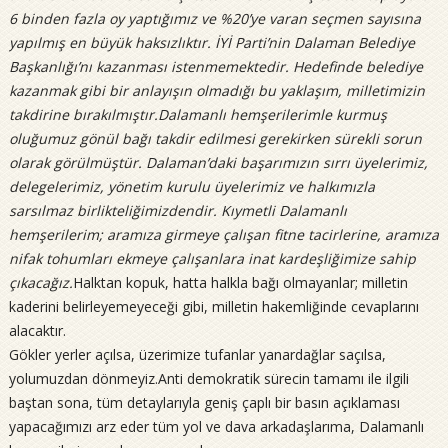
6 binden fazla oy yaptığımız ve %20’ye varan seçmen sayısına
yapılmış en büyük haksızlıktır. İYİ Parti’nin Dalaman Belediye
Başkanlığı’nı kazanması istenmemektedir. Hedefinde belediye
kazanmak gibi bir anlayışın olmadığı bu yaklaşım, milletimizin
takdirine bırakılmıştır.
Dalamanlı hemşerilerimle kurmuş
oluğumuz gönül bağı takdir edilmesi gerekirken sürekli sorun
olarak görülmüştür. Dalaman’daki başarımızın sırrı üyelerimiz,
delegelerimiz, yönetim kurulu üyelerimiz ve halkımızla
sarsılmaz birlikteliğimizdendir.
Kıymetli Dalamanlı
hemşerilerim; aramıza girmeye çalışan fitne tacirlerine, aramıza
nifak tohumları ekmeye çalışanlara inat kardeşliğimize sahip
çıkacağız.
Halktan kopuk, hatta halkla bağı olmayanlar; milletin
kaderini belirleyemeyeceği gibi, milletin hakemliğinde cevaplarını
alacaktır.
Gökler yerler açılsa, üzerimize tufanlar yanardağlar saçılsa,
yolumuzdan dönmeyiz.Anti demokratik sürecin tamamı ile ilgili
baştan sona, tüm detaylarıyla geniş çaplı bir basın açıklaması
yapacağımızı arz eder tüm yol ve dava arkadaşlarıma, Dalamanlı