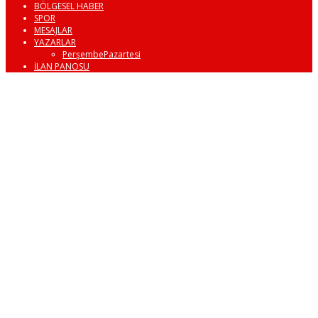
BÖLGESEL HABER
SPOR
MESAJLAR
YAZARLAR
PerşembePazartesi
İLAN PANOSU