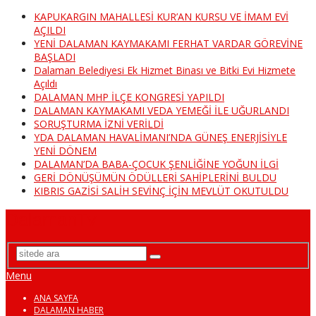
KAPUKARGIN MAHALLESİ KUR’AN KURSU VE İMAM EVİ
AÇILDI
YENİ DALAMAN KAYMAKAMI FERHAT VARDAR GÖREVİNE
BAŞLADI
Dalaman Belediyesi Ek Hizmet Binası ve Bitki Evi Hizmete
Açıldı
DALAMAN MHP İLÇE KONGRESİ YAPILDI
DALAMAN KAYMAKAMI VEDA YEMEĞİ İLE UĞURLANDI
SORUŞTURMA İZNİ VERİLDİ
YDA DALAMAN HAVALİMANI’NDA GÜNEŞ ENERJİSİYLE
YENİ DÖNEM
DALAMAN’DA BABA-ÇOCUK ŞENLİĞİNE YOĞUN İLGİ
GERİ DÖNÜŞÜMÜN ÖDÜLLERİ SAHİPLERİNİ BULDU
KIBRIS GAZİSİ SALİH SEVİNÇ İÇİN MEVLÜT OKUTULDU
DalamanTv
Menu
ANA SAYFA
DALAMAN HABER