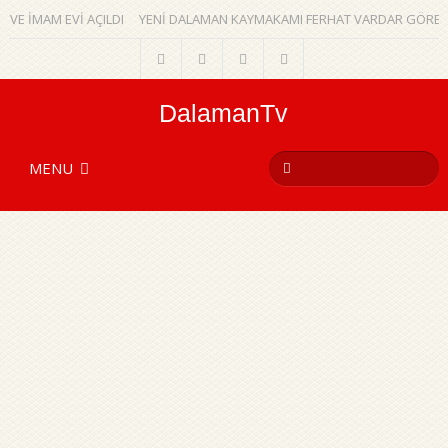
E İMAM EVİ AÇILDI
YENİ DALAMAN KAYMAKAMI FERHAT VARDAR GÖREVİN
DalamanTv
MENU