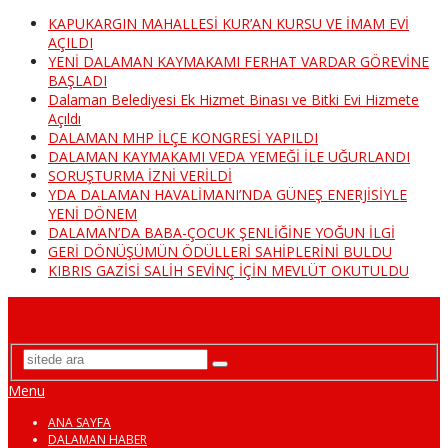
KAPUKARGIN MAHALLESİ KUR’AN KURSU VE İMAM EVİ
AÇILDI
YENİ DALAMAN KAYMAKAMI FERHAT VARDAR GÖREVİNE
BAŞLADI
Dalaman Belediyesi Ek Hizmet Binası ve Bitki Evi Hizmete
Açıldı
DALAMAN MHP İLÇE KONGRESİ YAPILDI
DALAMAN KAYMAKAMI VEDA YEMEĞİ İLE UĞURLANDI
SORUŞTURMA İZNİ VERİLDİ
YDA DALAMAN HAVALİMANI’NDA GÜNEŞ ENERJİSİYLE
YENİ DÖNEM
DALAMAN’DA BABA-ÇOCUK ŞENLİĞİNE YOĞUN İLGİ
GERİ DÖNÜŞÜMÜN ÖDÜLLERİ SAHİPLERİNİ BULDU
KIBRIS GAZİSİ SALİH SEVİNÇ İÇİN MEVLÜT OKUTULDU
DalamanTv
Menu
ANA SAYFA
DALAMAN HABER