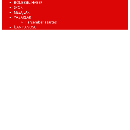
BÖLGESEL HABER
SPOR
MESAJLAR
YAZARLAR
PerşembePazartesi
İLAN PANOSU