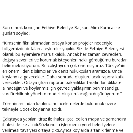
Son olarak konuşan Fethiye Belediye Başkanı Alim Karaca ise
şunları söyledi;
“Kimsenin fikri alınmadan ortaya konan projeler nedeniyle
bölgemizde defalarca eylemler yapıldı. Biz de Fethiye Belediyesi
olarak bu eylemlere maruz kaldık. Ancak her zaman çevrecileri,
doğayı sevenleri ve korumak isteyenleri haklı gördüğümü buradan
belirtmek istiyorum. Bu çalıştayı da çok önemsiyoruz. Türkiye’nin
en önemli deniz bilimcileri ve deniz hukukçuları aramızda. Önce
koylarımızı gezecekler. Daha sonrada oluşturulacak rapora katkı
verecekler. Ortaya çıkan raporun bakanlıklar tarafından dikkate
alınacağını ve koylarımız için çevreci yaklaşımın benimsendiği,
sürdürebilir bir yönetim modeli oluşturulacağını düşünüyorum.”
Törenin ardından katılımcılar incelemelerde bulunmak üzere
tekneyle Göcek koylarına açıldı.
Çalıştayda yapılan itiraz ile ihalesi iptal edilen mapa ve şamandıra
ihalesi de ele alındı.Sözkonusu işletmenin yerel belediyelere
verilmesi tavsiyesi ortaya çıktı.Ayrıca koylarda artan kirlenme ve