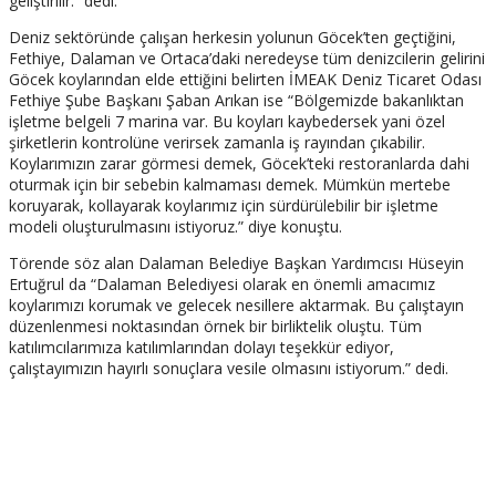
geliştirilir.” dedi.
Deniz sektöründe çalışan herkesin yolunun Göcek’ten geçtiğini,
Fethiye, Dalaman ve Ortaca’daki neredeyse tüm denizcilerin gelirini
Göcek koylarından elde ettiğini belirten İMEAK Deniz Ticaret Odası
Fethiye Şube Başkanı Şaban Arıkan ise “Bölgemizde bakanlıktan
işletme belgeli 7 marina var. Bu koyları kaybedersek yani özel
şirketlerin kontrolüne verirsek zamanla iş rayından çıkabilir.
Koylarımızın zarar görmesi demek, Göcek’teki restoranlarda dahi
oturmak için bir sebebin kalmaması demek. Mümkün mertebe
koruyarak, kollayarak koylarımız için sürdürülebilir bir işletme
modeli oluşturulmasını istiyoruz.” diye konuştu.
Törende söz alan Dalaman Belediye Başkan Yardımcısı Hüseyin
Ertuğrul da “Dalaman Belediyesi olarak en önemli amacımız
koylarımızı korumak ve gelecek nesillere aktarmak. Bu çalıştayın
düzenlenmesi noktasından örnek bir birliktelik oluştu. Tüm
katılımcılarımıza katılımlarından dolayı teşekkür ediyor,
çalıştayımızın hayırlı sonuçlara vesile olmasını istiyorum.” dedi.