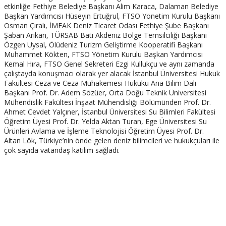
etkinliğe Fethiye Belediye Başkanı Alim Karaca, Dalaman Belediye
Başkan Yardımcısı Hüseyin Ertuğrul, FTSO Yönetim Kurulu Başkanı
Osman Çıralı, İMEAK Deniz Ticaret Odası Fethiye Şube Başkanı
Şaban Arıkan, TÜRSAB Batı Akdeniz Bölge Temsilciliği Başkanı
Özgen Uysal, Ölüdeniz Turizm Geliştirme Kooperatifi Başkanı
Muhammet Kökten, FTSO Yönetim Kurulu Başkan Yardımcısı
Kemal Hıra, FTSO Genel Sekreteri Ezgi Kullukçu ve aynı zamanda
çalıştayda konuşmacı olarak yer alacak İstanbul Üniversitesi Hukuk
Fakültesi Ceza ve Ceza Muhakemesi Hukuku Ana Bilim Dalı
Başkanı Prof. Dr. Adem Sözüer, Orta Doğu Teknik Üniversitesi
Mühendislik Fakültesi İnşaat Mühendisliği Bölümünden Prof. Dr.
Ahmet Cevdet Yalçıner, İstanbul Üniversitesi Su Bilimleri Fakültesi
Öğretim Üyesi Prof. Dr. Yelda Aktan Turan, Ege Üniversitesi Su
Ürünleri Avlama ve İşleme Teknolojisi Öğretim Üyesi Prof. Dr.
Altan Lök, Türkiye’nin önde gelen deniz bilimcileri ve hukukçuları ile
çok sayıda vatandaş katılım sağladı.