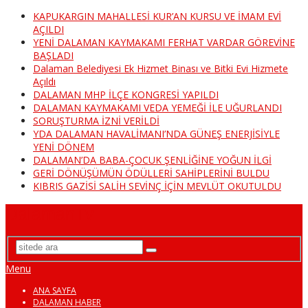
KAPUKARGIN MAHALLESİ KUR’AN KURSU VE İMAM EVİ
AÇILDI
YENİ DALAMAN KAYMAKAMI FERHAT VARDAR GÖREVİNE
BAŞLADI
Dalaman Belediyesi Ek Hizmet Binası ve Bitki Evi Hizmete
Açıldı
DALAMAN MHP İLÇE KONGRESİ YAPILDI
DALAMAN KAYMAKAMI VEDA YEMEĞİ İLE UĞURLANDI
SORUŞTURMA İZNİ VERİLDİ
YDA DALAMAN HAVALİMANI’NDA GÜNEŞ ENERJİSİYLE
YENİ DÖNEM
DALAMAN’DA BABA-ÇOCUK ŞENLİĞİNE YOĞUN İLGİ
GERİ DÖNÜŞÜMÜN ÖDÜLLERİ SAHİPLERİNİ BULDU
KIBRIS GAZİSİ SALİH SEVİNÇ İÇİN MEVLÜT OKUTULDU
DalamanTv
Menu
ANA SAYFA
DALAMAN HABER