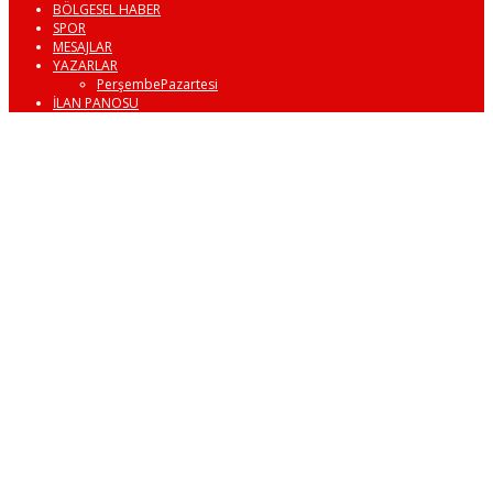
BÖLGESEL HABER
SPOR
MESAJLAR
YAZARLAR
PerşembePazartesi
İLAN PANOSU