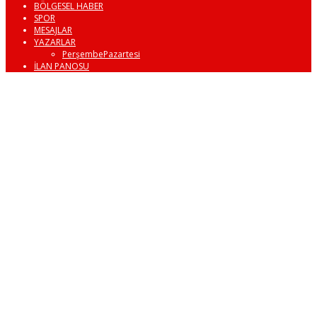
BÖLGESEL HABER
SPOR
MESAJLAR
YAZARLAR
PerşembePazartesi
İLAN PANOSU