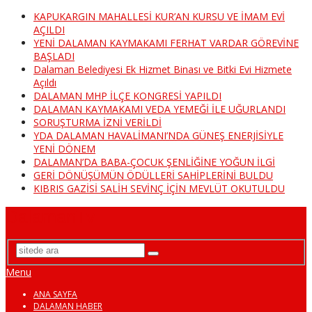
KAPUKARGIN MAHALLESİ KUR’AN KURSU VE İMAM EVİ
AÇILDI
YENİ DALAMAN KAYMAKAMI FERHAT VARDAR GÖREVİNE
BAŞLADI
Dalaman Belediyesi Ek Hizmet Binası ve Bitki Evi Hizmete
Açıldı
DALAMAN MHP İLÇE KONGRESİ YAPILDI
DALAMAN KAYMAKAMI VEDA YEMEĞİ İLE UĞURLANDI
SORUŞTURMA İZNİ VERİLDİ
YDA DALAMAN HAVALİMANI’NDA GÜNEŞ ENERJİSİYLE
YENİ DÖNEM
DALAMAN’DA BABA-ÇOCUK ŞENLİĞİNE YOĞUN İLGİ
GERİ DÖNÜŞÜMÜN ÖDÜLLERİ SAHİPLERİNİ BULDU
KIBRIS GAZİSİ SALİH SEVİNÇ İÇİN MEVLÜT OKUTULDU
DalamanTv
Menu
ANA SAYFA
DALAMAN HABER