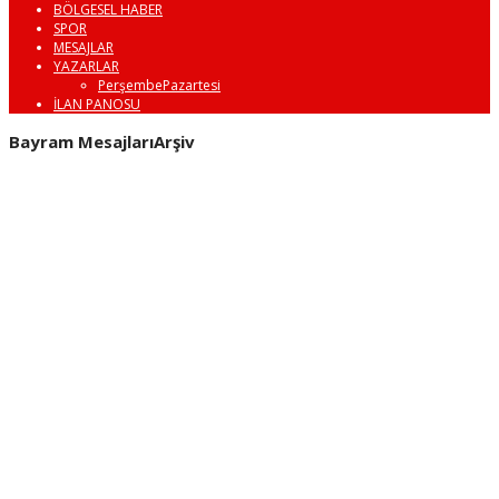
BÖLGESEL HABER
SPOR
MESAJLAR
YAZARLAR
PerşembePazartesi
İLAN PANOSU
Bayram MesajlarıArşiv