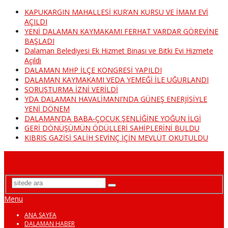
KAPUKARGIN MAHALLESİ KUR’AN KURSU VE İMAM EVİ
AÇILDI
YENİ DALAMAN KAYMAKAMI FERHAT VARDAR GÖREVİNE
BAŞLADI
Dalaman Belediyesi Ek Hizmet Binası ve Bitki Evi Hizmete
Açıldı
DALAMAN MHP İLÇE KONGRESİ YAPILDI
DALAMAN KAYMAKAMI VEDA YEMEĞİ İLE UĞURLANDI
SORUŞTURMA İZNİ VERİLDİ
YDA DALAMAN HAVALİMANI’NDA GÜNEŞ ENERJİSİYLE
YENİ DÖNEM
DALAMAN’DA BABA-ÇOCUK ŞENLİĞİNE YOĞUN İLGİ
GERİ DÖNÜŞÜMÜN ÖDÜLLERİ SAHİPLERİNİ BULDU
KIBRIS GAZİSİ SALİH SEVİNÇ İÇİN MEVLÜT OKUTULDU
DalamanTv
Menu
ANA SAYFA
DALAMAN HABER