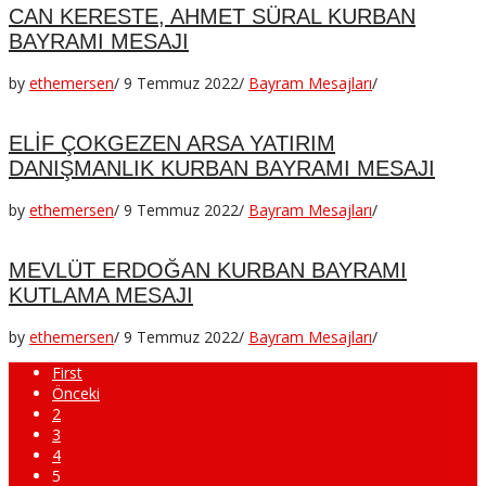
CAN KERESTE, AHMET SÜRAL KURBAN
BAYRAMI MESAJI
by
ethemersen
/
9 Temmuz 2022
/
Bayram Mesajları
/
ELİF ÇOKGEZEN ARSA YATIRIM
DANIŞMANLIK KURBAN BAYRAMI MESAJI
by
ethemersen
/
9 Temmuz 2022
/
Bayram Mesajları
/
MEVLÜT ERDOĞAN KURBAN BAYRAMI
KUTLAMA MESAJI
by
ethemersen
/
9 Temmuz 2022
/
Bayram Mesajları
/
First
Önceki
2
3
4
5