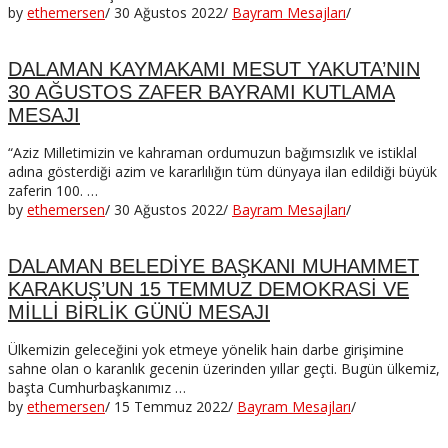
by
ethemersen
/
30 Ağustos 2022
/
Bayram Mesajları
/
DALAMAN KAYMAKAMI MESUT YAKUTA’NIN
30 AĞUSTOS ZAFER BAYRAMI KUTLAMA
MESAJI
“Aziz Milletimizin ve kahraman ordumuzun bağımsızlık ve istiklal
adına gösterdiği azim ve kararlılığın tüm dünyaya ilan edildiği büyük
zaferin 100. …
by
ethemersen
/
30 Ağustos 2022
/
Bayram Mesajları
/
DALAMAN BELEDİYE BAŞKANI MUHAMMET
KARAKUŞ’UN 15 TEMMUZ DEMOKRASİ VE
MİLLİ BİRLİK GÜNÜ MESAJI
Ülkemizin geleceğini yok etmeye yönelik hain darbe girişimine
sahne olan o karanlık gecenin üzerinden yıllar geçti. Bugün ülkemiz,
başta Cumhurbaşkanımız …
by
ethemersen
/
15 Temmuz 2022
/
Bayram Mesajları
/