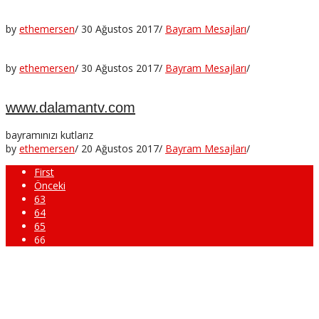
by
ethemersen
/
30 Ağustos 2017
/
Bayram Mesajları
/
by
ethemersen
/
30 Ağustos 2017
/
Bayram Mesajları
/
www.dalamantv.com
bayramınızı kutlarız
by
ethemersen
/
20 Ağustos 2017
/
Bayram Mesajları
/
First
Önceki
63
64
65
66