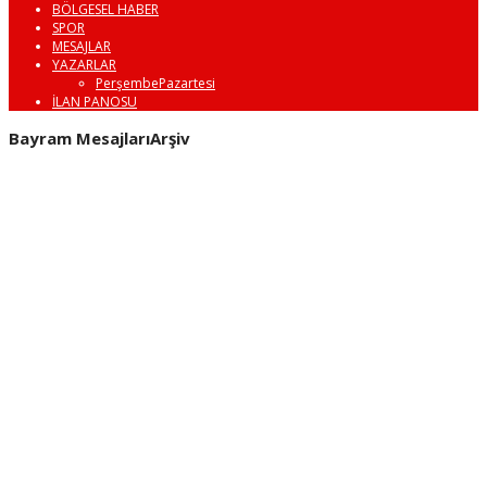
BÖLGESEL HABER
SPOR
MESAJLAR
YAZARLAR
PerşembePazartesi
İLAN PANOSU
Bayram MesajlarıArşiv