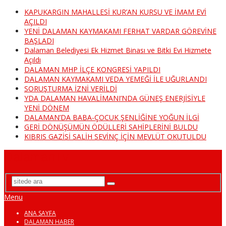
KAPUKARGIN MAHALLESİ KUR’AN KURSU VE İMAM EVİ
AÇILDI
YENİ DALAMAN KAYMAKAMI FERHAT VARDAR GÖREVİNE
BAŞLADI
Dalaman Belediyesi Ek Hizmet Binası ve Bitki Evi Hizmete
Açıldı
DALAMAN MHP İLÇE KONGRESİ YAPILDI
DALAMAN KAYMAKAMI VEDA YEMEĞİ İLE UĞURLANDI
SORUŞTURMA İZNİ VERİLDİ
YDA DALAMAN HAVALİMANI’NDA GÜNEŞ ENERJİSİYLE
YENİ DÖNEM
DALAMAN’DA BABA-ÇOCUK ŞENLİĞİNE YOĞUN İLGİ
GERİ DÖNÜŞÜMÜN ÖDÜLLERİ SAHİPLERİNİ BULDU
KIBRIS GAZİSİ SALİH SEVİNÇ İÇİN MEVLÜT OKUTULDU
DalamanTv
Menu
ANA SAYFA
DALAMAN HABER