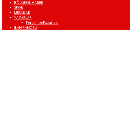
BÖLGESEL HABER
SPOR
MESAJLAR
YAZARLAR
PerşembePazartesi
İLAN PANOSU