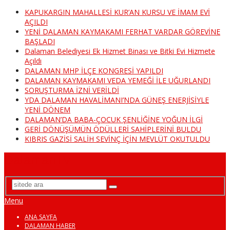
KAPUKARGIN MAHALLESİ KUR’AN KURSU VE İMAM EVİ
AÇILDI
YENİ DALAMAN KAYMAKAMI FERHAT VARDAR GÖREVİNE
BAŞLADI
Dalaman Belediyesi Ek Hizmet Binası ve Bitki Evi Hizmete
Açıldı
DALAMAN MHP İLÇE KONGRESİ YAPILDI
DALAMAN KAYMAKAMI VEDA YEMEĞİ İLE UĞURLANDI
SORUŞTURMA İZNİ VERİLDİ
YDA DALAMAN HAVALİMANI’NDA GÜNEŞ ENERJİSİYLE
YENİ DÖNEM
DALAMAN’DA BABA-ÇOCUK ŞENLİĞİNE YOĞUN İLGİ
GERİ DÖNÜŞÜMÜN ÖDÜLLERİ SAHİPLERİNİ BULDU
KIBRIS GAZİSİ SALİH SEVİNÇ İÇİN MEVLÜT OKUTULDU
DalamanTv
Menu
ANA SAYFA
DALAMAN HABER