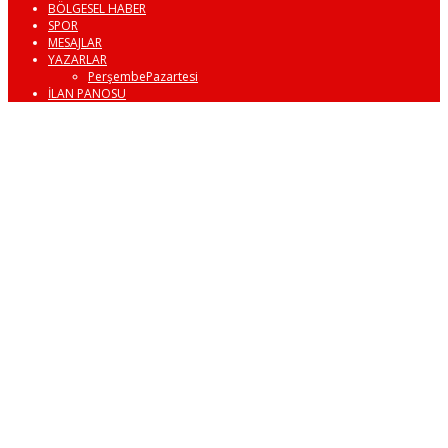
BÖLGESEL HABER
SPOR
MESAJLAR
YAZARLAR
PerşembePazartesi
İLAN PANOSU