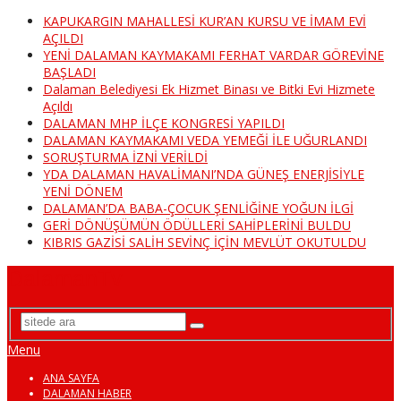
KAPUKARGIN MAHALLESİ KUR’AN KURSU VE İMAM EVİ
AÇILDI
YENİ DALAMAN KAYMAKAMI FERHAT VARDAR GÖREVİNE
BAŞLADI
Dalaman Belediyesi Ek Hizmet Binası ve Bitki Evi Hizmete
Açıldı
DALAMAN MHP İLÇE KONGRESİ YAPILDI
DALAMAN KAYMAKAMI VEDA YEMEĞİ İLE UĞURLANDI
SORUŞTURMA İZNİ VERİLDİ
YDA DALAMAN HAVALİMANI’NDA GÜNEŞ ENERJİSİYLE
YENİ DÖNEM
DALAMAN’DA BABA-ÇOCUK ŞENLİĞİNE YOĞUN İLGİ
GERİ DÖNÜŞÜMÜN ÖDÜLLERİ SAHİPLERİNİ BULDU
KIBRIS GAZİSİ SALİH SEVİNÇ İÇİN MEVLÜT OKUTULDU
DalamanTv
Menu
ANA SAYFA
DALAMAN HABER