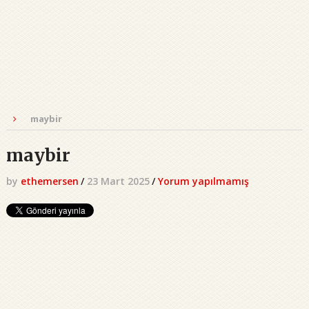
maybir
maybir
by
ethemersen
/
23 Mart 2025
/
Yorum yapılmamış