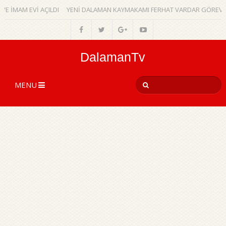
 İMAM EVİ AÇILDI
YENİ DALAMAN KAYMAKAMI FERHAT VARDAR GÖREVİNE
DalamanTv
MENU