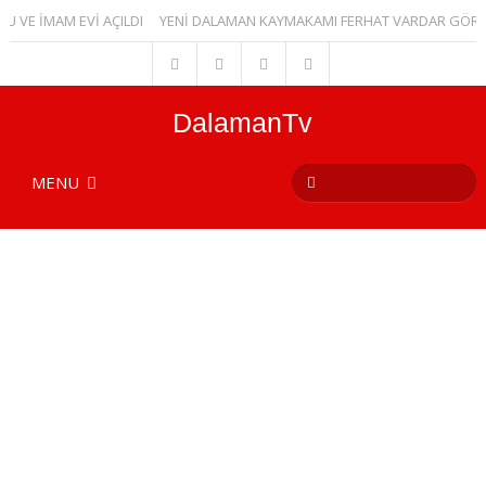
VE İMAM EVİ AÇILDI
YENİ DALAMAN KAYMAKAMI FERHAT VARDAR GÖREV
DalamanTv
MENU