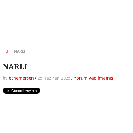
NARLI
NARLI
by
ethemersen
/
25 Haziran 2025
/
Yorum yapılmamış