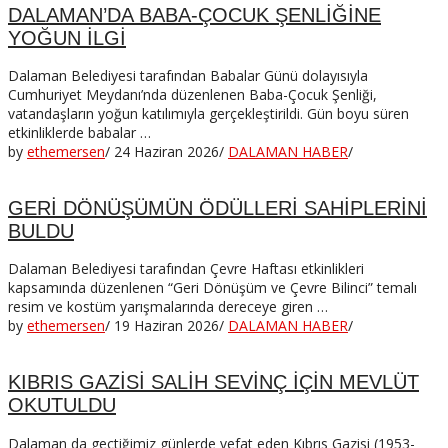
DALAMAN’DA BABA-ÇOCUK ŞENLİĞİNE
YOĞUN İLGİ
Dalaman Belediyesi tarafından Babalar Günü dolayısıyla
Cumhuriyet Meydanı’nda düzenlenen Baba-Çocuk Şenliği,
vatandaşların yoğun katılımıyla gerçekleştirildi. Gün boyu süren
etkinliklerde babalar …
by
ethemersen
/
24 Haziran 2026
/
DALAMAN HABER
/
GERİ DÖNÜŞÜMÜN ÖDÜLLERİ SAHİPLERİNİ
BULDU
Dalaman Belediyesi tarafından Çevre Haftası etkinlikleri
kapsamında düzenlenen “Geri Dönüşüm ve Çevre Bilinci” temalı
resim ve kostüm yarışmalarında dereceye giren …
by
ethemersen
/
19 Haziran 2026
/
DALAMAN HABER
/
KIBRIS GAZİSİ SALİH SEVİNÇ İÇİN MEVLÜT
OKUTULDU
Dalaman da geçtiğimiz günlerde vefat eden Kıbrıs Gazisi (1953-