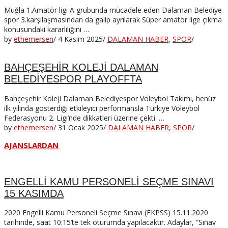
Muğla 1.Amatör ligi A grubunda mücadele eden Dalaman Belediye
spor 3.karşılaşmasından da galip ayrılarak Süper amatör lige çıkma
konusundaki kararlılığını …
by
ethemersen
/
4 Kasım 2025
/
DALAMAN HABER
,
SPOR
/
BAHÇEŞEHİR KOLEJİ DALAMAN
BELEDİYESPOR PLAYOFFTA
Bahçeşehir Koleji Dalaman Belediyespor Voleybol Takımı, henüz
ilk yılında gösterdiği etkileyici performansla Türkiye Voleybol
Federasyonu 2. Ligi’nde dikkatleri üzerine çekti. …
by
ethemersen
/
31 Ocak 2025
/
DALAMAN HABER
,
SPOR
/
AJANSLARDAN
ENGELLİ KAMU PERSONELİ SEÇME SINAVI
15 KASIMDA
2020 Engelli Kamu Personeli Seçme Sınavı (EKPSS) 15.11.2020
tarihinde, saat 10:15’te tek oturumda yapılacaktır. Adaylar, “Sınav