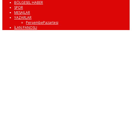
BÖLGESEL HABER
SPOR
MESAJLAR
YAZARLAR
PerşembePazartesi
İLAN PANOSU
DALAMAN
HABER
KAPUKARGIN
MAHALLESİ
KUR’AN
KURSU VE
İMAM EVİ
AÇILDI
Dalaman
Belediyesi ile
Kapukargın
Güzelleştirme,
Dayanışma ve
Turizm Derneği