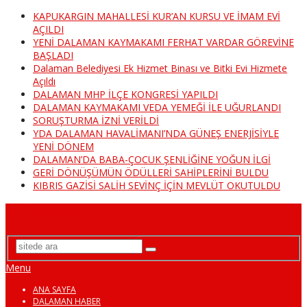
KAPUKARGIN MAHALLESİ KUR’AN KURSU VE İMAM EVİ
AÇILDI
YENİ DALAMAN KAYMAKAMI FERHAT VARDAR GÖREVİNE
BAŞLADI
Dalaman Belediyesi Ek Hizmet Binası ve Bitki Evi Hizmete
Açıldı
DALAMAN MHP İLÇE KONGRESİ YAPILDI
DALAMAN KAYMAKAMI VEDA YEMEĞİ İLE UĞURLANDI
SORUŞTURMA İZNİ VERİLDİ
YDA DALAMAN HAVALİMANI’NDA GÜNEŞ ENERJİSİYLE
YENİ DÖNEM
DALAMAN’DA BABA-ÇOCUK ŞENLİĞİNE YOĞUN İLGİ
GERİ DÖNÜŞÜMÜN ÖDÜLLERİ SAHİPLERİNİ BULDU
KIBRIS GAZİSİ SALİH SEVİNÇ İÇİN MEVLÜT OKUTULDU
DalamanTv
Menu
ANA SAYFA
DALAMAN HABER