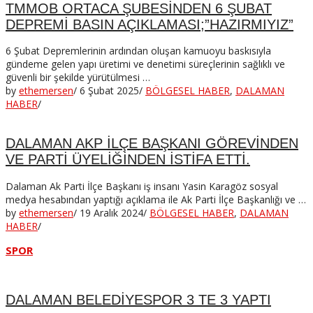
TMMOB ORTACA ŞUBESİNDEN 6 ŞUBAT
DEPREMİ BASIN AÇIKLAMASI;”HAZIRMIYIZ”
6 Şubat Depremlerinin ardından oluşan kamuoyu baskısıyla
gündeme gelen yapı üretimi ve denetimi süreçlerinin sağlıklı ve
güvenli bir şekilde yürütülmesi …
by
ethemersen
/
6 Şubat 2025
/
BÖLGESEL HABER
,
DALAMAN
HABER
/
DALAMAN AKP İLÇE BAŞKANI GÖREVİNDEN
VE PARTİ ÜYELİĞİNDEN İSTİFA ETTİ.
Dalaman Ak Parti İlçe Başkanı iş insanı Yasin Karagöz sosyal
medya hesabından yaptığı açıklama ile Ak Parti İlçe Başkanlığı ve …
by
ethemersen
/
19 Aralık 2024
/
BÖLGESEL HABER
,
DALAMAN
HABER
/
SPOR
DALAMAN BELEDİYESPOR 3 TE 3 YAPTI