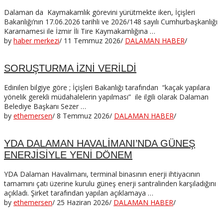
Dalaman da Kaymakamlık görevini yürütmekte iken, İçişleri
Bakanlığı’nın 17.06.2026 tarihli ve 2026/148 sayılı Cumhurbaşkanlığı
Kararnamesi ile İzmir İli Tire Kaymakamlığına …
by
haber merkezi
/
11 Temmuz 2026
/
DALAMAN HABER
/
SORUŞTURMA İZNİ VERİLDİ
Edinilen bilgiye göre ; İçişleri Bakanlığı tarafından “kaçak yapılara
yönelik gerekli müdahalelerin yapılması” ile ilgili olarak Dalaman
Belediye Başkanı Sezer …
by
ethemersen
/
8 Temmuz 2026
/
DALAMAN HABER
/
YDA DALAMAN HAVALİMANI’NDA GÜNEŞ
ENERJİSİYLE YENİ DÖNEM
YDA Dalaman Havalimanı, terminal binasının enerji ihtiyacının
tamamını çatı üzerine kurulu güneş enerji santralinden karşıladığını
açıkladı. Şirket tarafından yapılan açıklamaya …
by
ethemersen
/
25 Haziran 2026
/
DALAMAN HABER
/