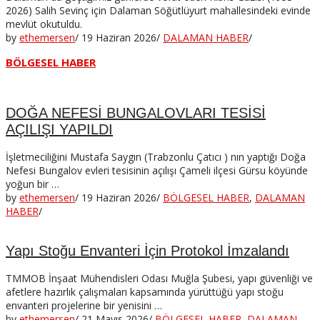
2026) Salih Sevinç için Dalaman Söğütlüyurt mahallesindeki evinde
mevlüt okutuldu.
by
ethemersen
/
19 Haziran 2026
/
DALAMAN HABER
/
BÖLGESEL HABER
DOĞA NEFESİ BUNGALOVLARI TESİSİ
AÇILIŞI YAPILDI
İşletmeciliğini Mustafa Saygın (Trabzonlu Çatıcı ) nın yaptığı Doğa
Nefesi Bungalov evleri tesisinin açılışı Çameli ilçesi Gürsu köyünde
yoğun bir …
by
ethemersen
/
19 Haziran 2026
/
BÖLGESEL HABER
,
DALAMAN
HABER
/
Yapı Stoğu Envanteri İçin Protokol İmzalandı
TMMOB İnşaat Mühendisleri Odası Muğla Şubesi, yapı güvenliği ve
afetlere hazırlık çalışmaları kapsamında yürüttüğü yapı stoğu
envanteri projelerine bir yenisini …
by
ethemersen
/
21 Mayıs 2026
/
BÖLGESEL HABER
,
DALAMAN