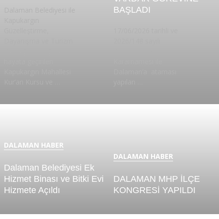
BAŞLADI
Dalaman Belediyesi ile
Kapukargın
Güzelleştirme,
17/06/2026 tarihli ve
Dayanışma ve Turizm
2026/148 sayılı
Derneği iş birliğiyle
Cumhurbaşkanı
hayata geçirilen
Kararnamesi ile
Kapukargın Mahallesi
Dalaman’a ataması
Kur’an Kursu ve …
yapılan …
DALAMAN HABER
DALAMAN HABER
Dalaman Belediyesi Ek
Hizmet Binası ve Bitki Evi
DALAMAN MHP İLÇE
Hizmete Açıldı
KONGRESİ YAPILDI