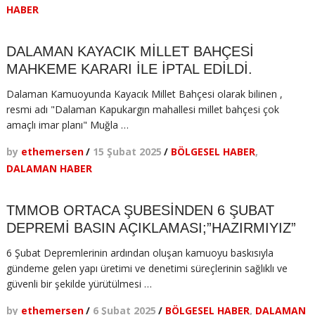
HABER
DALAMAN KAYACIK MİLLET BAHÇESİ
MAHKEME KARARI İLE İPTAL EDİLDİ.
Dalaman Kamuoyunda Kayacık Millet Bahçesi olarak bilinen ,
resmi adı "Dalaman Kapukargın mahallesi millet bahçesi çok
amaçlı imar planı" Muğla …
by
ethemersen
/
15 Şubat 2025
/
BÖLGESEL HABER
,
DALAMAN HABER
TMMOB ORTACA ŞUBESİNDEN 6 ŞUBAT
DEPREMİ BASIN AÇIKLAMASI;”HAZIRMIYIZ”
6 Şubat Depremlerinin ardından oluşan kamuoyu baskısıyla
gündeme gelen yapı üretimi ve denetimi süreçlerinin sağlıklı ve
güvenli bir şekilde yürütülmesi …
by
ethemersen
/
6 Şubat 2025
/
BÖLGESEL HABER
,
DALAMAN