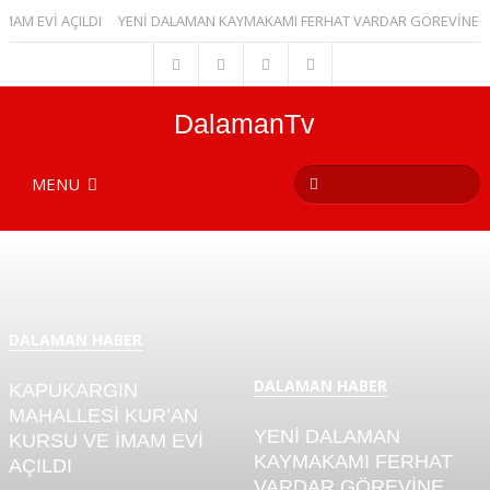
 EVİ AÇILDI
YENİ DALAMAN KAYMAKAMI FERHAT VARDAR GÖREVİNE BAŞL
DalamanTv
MENU
DALAMAN HABER
DALAMAN HABER
KAPUKARGIN
MAHALLESİ KUR’AN
YENİ DALAMAN
KURSU VE İMAM EVİ
KAYMAKAMI FERHAT
AÇILDI
VARDAR GÖREVİNE