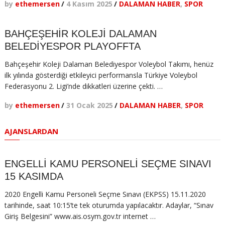
by
ethemersen
/
4 Kasım 2025
/
DALAMAN HABER
,
SPOR
BAHÇEŞEHİR KOLEJİ DALAMAN
BELEDİYESPOR PLAYOFFTA
Bahçeşehir Koleji Dalaman Belediyespor Voleybol Takımı, henüz
ilk yılında gösterdiği etkileyici performansla Türkiye Voleybol
Federasyonu 2. Ligi’nde dikkatleri üzerine çekti. …
by
ethemersen
/
31 Ocak 2025
/
DALAMAN HABER
,
SPOR
AJANSLARDAN
ENGELLİ KAMU PERSONELİ SEÇME SINAVI
15 KASIMDA
2020 Engelli Kamu Personeli Seçme Sınavı (EKPSS) 15.11.2020
tarihinde, saat 10:15’te tek oturumda yapılacaktır. Adaylar, “Sınav
Giriş Belgesini” www.ais.osym.gov.tr internet …