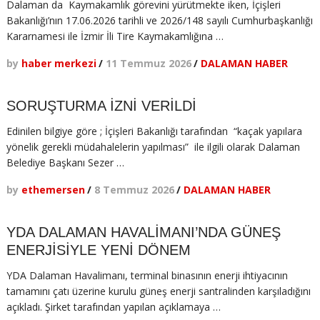
Dalaman da Kaymakamlık görevini yürütmekte iken, İçişleri
Bakanlığı’nın 17.06.2026 tarihli ve 2026/148 sayılı Cumhurbaşkanlığı
Kararnamesi ile İzmir İli Tire Kaymakamlığına …
by
haber merkezi
/
11 Temmuz 2026
/
DALAMAN HABER
SORUŞTURMA İZNİ VERİLDİ
Edinilen bilgiye göre ; İçişleri Bakanlığı tarafından “kaçak yapılara
yönelik gerekli müdahalelerin yapılması” ile ilgili olarak Dalaman
Belediye Başkanı Sezer …
by
ethemersen
/
8 Temmuz 2026
/
DALAMAN HABER
YDA DALAMAN HAVALİMANI’NDA GÜNEŞ
ENERJİSİYLE YENİ DÖNEM
YDA Dalaman Havalimanı, terminal binasının enerji ihtiyacının
tamamını çatı üzerine kurulu güneş enerji santralinden karşıladığını
açıkladı. Şirket tarafından yapılan açıklamaya …