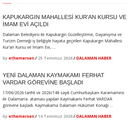
Evi
Hizmete
Açıldı
KAPUKARGIN MAHALLESİ KUR’AN KURSU VE
İMAM EVİ AÇILDI
Dalaman Belediyesi ile Kapukargın Güzelleştirme, Dayanışma ve
Turizm Derneği iş birliğiyle hayata geçirilen Kapukargın Mahallesi
Kur’an Kursu ve İmam Evi, …
by
ethemersen
/
25 Temmuz 2026
/
DALAMAN HABER
YENİ DALAMAN KAYMAKAMI FERHAT
VARDAR GÖREVİNE BAŞLADI
17/06/2026 tarihli ve 2026/148 sayılı Cumhurbaşkanı Kararnamesi
ile Dalaman’a ataması yapılan Kaymakamı Ferhat VARDAR
görevine başladı. Kaymakama Dalaman Hükümet Konağı …
by
ethemersen
/
14 Temmuz 2026
/
DALAMAN HABER