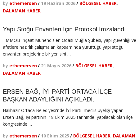
by
ethemersen
/
19 Haziran 2026
/
BÖLGESEL HABER
,
DALAMAN HABER
Yapı Stoğu Envanteri İçin Protokol İmzalandı
TMMOB İnşaat Mühendisleri Odası Muğla Şubesi, yapı güvenliği ve
afetlere hazırlık çalışmaları kapsamında yürüttüğü yapı stoğu
envanteri projelerine bir yenisini …
by
ethemersen
/
21 Mayıs 2026
/
BÖLGESEL HABER
,
DALAMAN HABER
ERSEN BAĞ, İYİ PARTİ ORTACA İLÇE
BAŞKAN ADAYLIĞINI AÇIKLADI.
Halihazır Ortaca Belediyesi'nde İYİ Parti meclis üyeliği yapan
Ersen Bağ, İyi partinin 18 Ekim 2025 tarihinde yapılacak olan ilçe
kongresinde …
by
ethemersen
/
10 Ekim 2025
/
BÖLGESEL HABER
,
DALAMAN