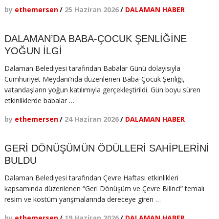
by
ethemersen
/
25 Haziran 2026
/
DALAMAN HABER
DALAMAN’DA BABA-ÇOCUK ŞENLİĞİNE
YOĞUN İLGİ
Dalaman Belediyesi tarafından Babalar Günü dolayısıyla
Cumhuriyet Meydanı’nda düzenlenen Baba-Çocuk Şenliği,
vatandaşların yoğun katılımıyla gerçekleştirildi. Gün boyu süren
etkinliklerde babalar …
by
ethemersen
/
24 Haziran 2026
/
DALAMAN HABER
GERİ DÖNÜŞÜMÜN ÖDÜLLERİ SAHİPLERİNİ
BULDU
Dalaman Belediyesi tarafından Çevre Haftası etkinlikleri
kapsamında düzenlenen “Geri Dönüşüm ve Çevre Bilinci” temalı
resim ve kostüm yarışmalarında dereceye giren …
by
ethemersen
/
19 Haziran 2026
/
DALAMAN HABER