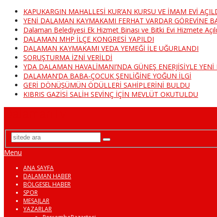
KAPUKARGIN MAHALLESİ KUR’AN KURSU VE İMAM EVİ AÇIL
YENİ DALAMAN KAYMAKAMI FERHAT VARDAR GÖREVİNE B
Dalaman Belediyesi Ek Hizmet Binası ve Bitki Evi Hizmete Açıl
DALAMAN MHP İLÇE KONGRESİ YAPILDI
DALAMAN KAYMAKAMI VEDA YEMEĞİ İLE UĞURLANDI
SORUŞTURMA İZNİ VERİLDİ
YDA DALAMAN HAVALİMANI’NDA GÜNEŞ ENERJİSİYLE YEN
DALAMAN’DA BABA-ÇOCUK ŞENLİĞİNE YOĞUN İLGİ
GERİ DÖNÜŞÜMÜN ÖDÜLLERİ SAHİPLERİNİ BULDU
KIBRIS GAZİSİ SALİH SEVİNÇ İÇİN MEVLÜT OKUTULDU
DalamanTv
Menu
ANA SAYFA
DALAMAN HABER
BÖLGESEL HABER
SPOR
MESAJLAR
YAZARLAR