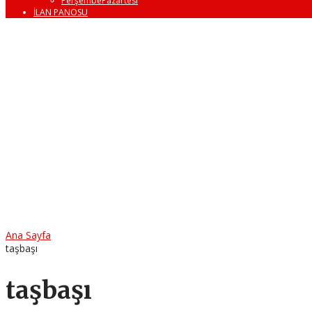
PerşembePazartesi
İLAN PANOSU
Ana Sayfa
taşbaşı
taşbaşı