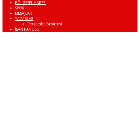
BÖLGESEL HABER
SPOR
MESAJLAR
YAZARLAR
PerşembePazartesi
İLAN PANOSU