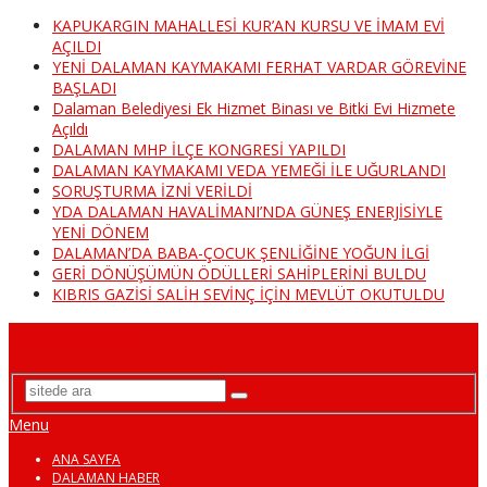
KAPUKARGIN MAHALLESİ KUR’AN KURSU VE İMAM EVİ
AÇILDI
YENİ DALAMAN KAYMAKAMI FERHAT VARDAR GÖREVİNE
BAŞLADI
Dalaman Belediyesi Ek Hizmet Binası ve Bitki Evi Hizmete
Açıldı
DALAMAN MHP İLÇE KONGRESİ YAPILDI
DALAMAN KAYMAKAMI VEDA YEMEĞİ İLE UĞURLANDI
SORUŞTURMA İZNİ VERİLDİ
YDA DALAMAN HAVALİMANI’NDA GÜNEŞ ENERJİSİYLE
YENİ DÖNEM
DALAMAN’DA BABA-ÇOCUK ŞENLİĞİNE YOĞUN İLGİ
GERİ DÖNÜŞÜMÜN ÖDÜLLERİ SAHİPLERİNİ BULDU
KIBRIS GAZİSİ SALİH SEVİNÇ İÇİN MEVLÜT OKUTULDU
DalamanTv
Menu
ANA SAYFA
DALAMAN HABER