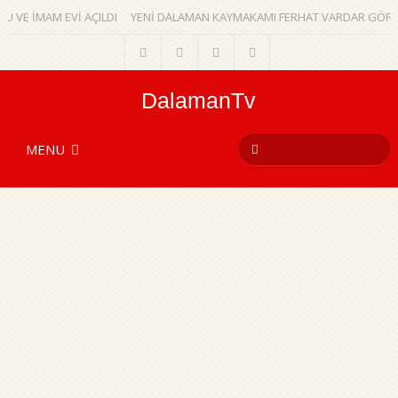
VE İMAM EVİ AÇILDI
YENİ DALAMAN KAYMAKAMI FERHAT VARDAR GÖREVİ
DalamanTv
MENU