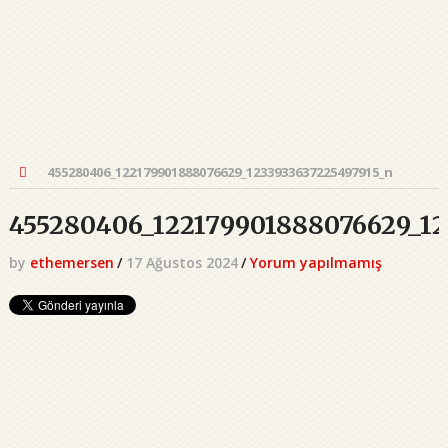
455280406_122179901888076629_1233933637225497915_n
455280406_122179901888076629_12
by
ethemersen
/
17 Ağustos 2024
/
Yorum yapılmamış