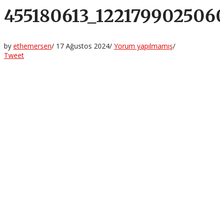
455180613_122179902506
by
ethemersen
/
17 Ağustos 2024
/
Yorum yapılmamış
/
Tweet