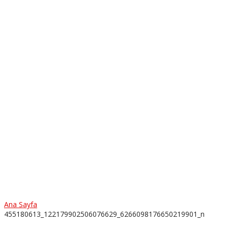
Ana Sayfa
455180613_122179902506076629_6266098176650219901_n