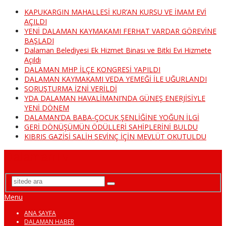
KAPUKARGIN MAHALLESİ KUR’AN KURSU VE İMAM EVİ
AÇILDI
YENİ DALAMAN KAYMAKAMI FERHAT VARDAR GÖREVİNE
BAŞLADI
Dalaman Belediyesi Ek Hizmet Binası ve Bitki Evi Hizmete
Açıldı
DALAMAN MHP İLÇE KONGRESİ YAPILDI
DALAMAN KAYMAKAMI VEDA YEMEĞİ İLE UĞURLANDI
SORUŞTURMA İZNİ VERİLDİ
YDA DALAMAN HAVALİMANI’NDA GÜNEŞ ENERJİSİYLE
YENİ DÖNEM
DALAMAN’DA BABA-ÇOCUK ŞENLİĞİNE YOĞUN İLGİ
GERİ DÖNÜŞÜMÜN ÖDÜLLERİ SAHİPLERİNİ BULDU
KIBRIS GAZİSİ SALİH SEVİNÇ İÇİN MEVLÜT OKUTULDU
DalamanTv
Menu
ANA SAYFA
DALAMAN HABER