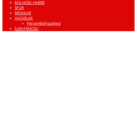
BÖLGESEL HABER
SPOR
MESAJLAR
YAZARLAR
PerşembePazartesi
İLAN PANOSU