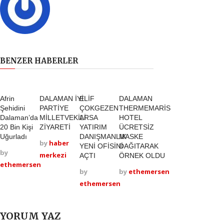
BENZER HABERLER
Afrin
DALAMAN İYİ
ELİF
DALAMAN
Şehidini
PARTİYE
ÇOKGEZEN
THERMEMARİS
Dalaman’da
MİLLETVEKİLİ
ARSA
HOTEL
20 Bin Kişi
ZİYARETİ
YATIRIM
ÜCRETSİZ
Uğurladı
DANIŞMANLIK
MASKE
by
haber
YENİ OFİSİNİ
DAĞITARAK
by
merkezi
AÇTI
ÖRNEK OLDU
ethemersen
by
by
ethemersen
ethemersen
YORUM YAZ