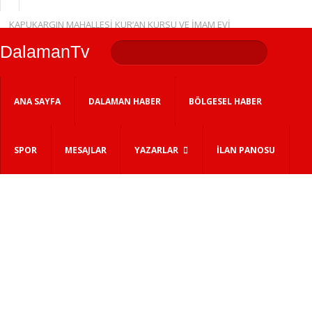
KAPUKARGIN MAHALLESİ KUR’AN KURSU VE İMAM EVİ
AÇILDI
DalamanTv
YENİ DALAMAN KAYMAKAMI FERHAT VARDAR GÖREVİNE
BAŞLADI
Dalaman Belediyesi Ek Hizmet Binası ve Bitki Evi Hizmete
ANA SAYFA
DALAMAN HABER
BÖLGESEL HABER
Açıldı
DALAMAN MHP İLÇE KONGRESİ YAPILDI
DALAMAN KAYMAKAMI VEDA YEMEĞİ İLE UĞURLANDI
SPOR
MESAJLAR
YAZARLAR
İLAN PANOSU
SORUŞTURMA İZNİ VERİLDİ
YDA DALAMAN HAVALİMANI’NDA GÜNEŞ ENERJİSİYLE YENİ
DÖNEM
DALAMAN’DA BABA-ÇOCUK ŞENLİĞİNE YOĞUN İLGİ
GERİ DÖNÜŞÜMÜN ÖDÜLLERİ SAHİPLERİNİ BULDU
KIBRIS GAZİSİ SALİH SEVİNÇ İÇİN MEVLÜT OKUTULDU